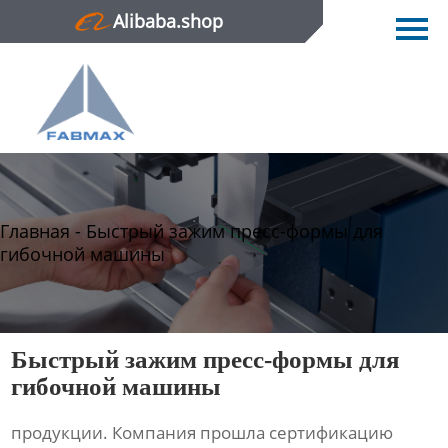
Alibaba.shop
Главная
Продукция
Новости
О нас
Главная
-
Быстрый зажим пресс-формы для
Контактная информация
гибочной машины
Быстрый зажим пресс-формы для
гибочной машины
продукции. Компания прошла сертификацию