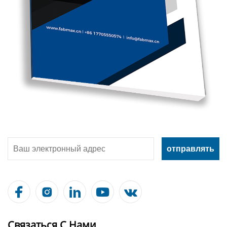





Связаться С Нами