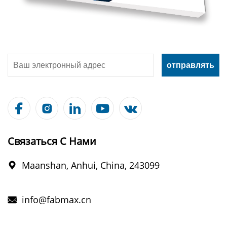





Связаться С Нами
Maanshan, Anhui, China, 243099

info@fabmax.cn
