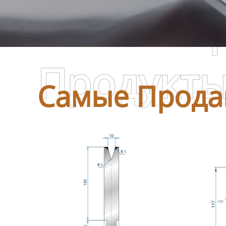
Самые П
Продукт
Самые Прода