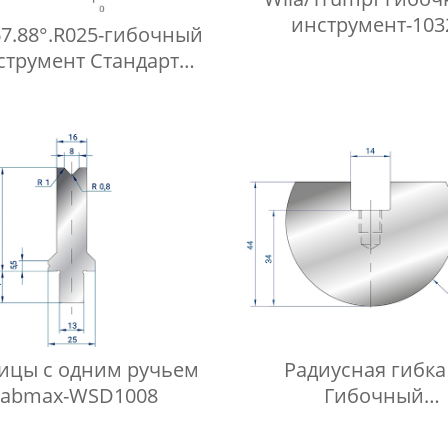
инструмент-103
7.88°.R025-гибочный
струмент Стандарт
бочный пуансоны
ицы с одним ручьем
Радиусная гибка
Fabmax-WSD1008
Гибочный
пуансоны Fabmax-R