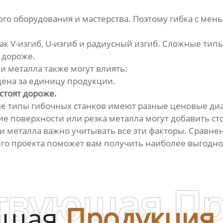
ого оборудования и мастерства. Поэтому гибка с ме
ак V-изгиб, U-изгиб и радиусный изгиб. Сложные тип
 дороже.
и металла также могут влиять:
цена за единицу продукции.
стоят дороже.
ые типы гибочных станков имеют разные ценовые ди
е поверхности или резка металла могут добавить ст
 металла важно учитывать все эти факторы. Сравнен
го проекта поможет вам получить наиболее выгодн
твующая П
ющая
Продукция