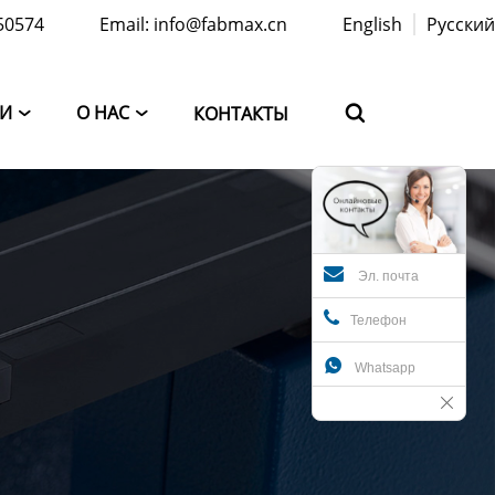
50574
Email: info@fabmax.cn
English
Русский
ТИ
О НАС
КОНТАКТЫ



Эл. почта
Телефон

Whatsapp