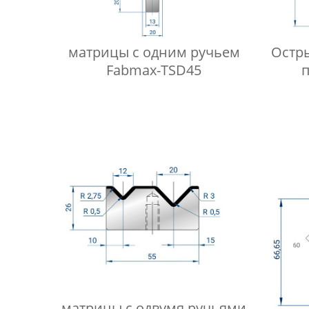
матрицы с одним ручьем
Остр
Fabmax-TSD45
матрицы с одвумя ручьями