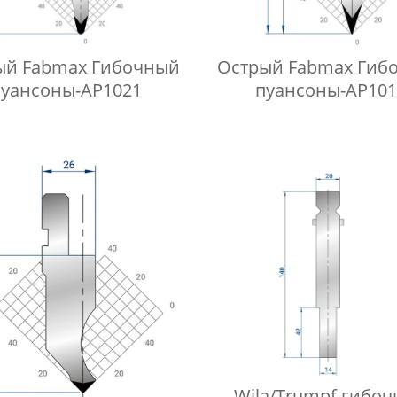
ый Fabmax Гибочный
Острый Fabmax Гиб
пуансоны-AP1021
пуансоны-AP101
Wila/Trumpf гибо