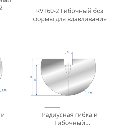
2
RVT60-2 Гибочный без
формы для вдавливания
 и
Радиусная гибка и
Гибочный
P1025
пуансоны Fabmax-RP1028