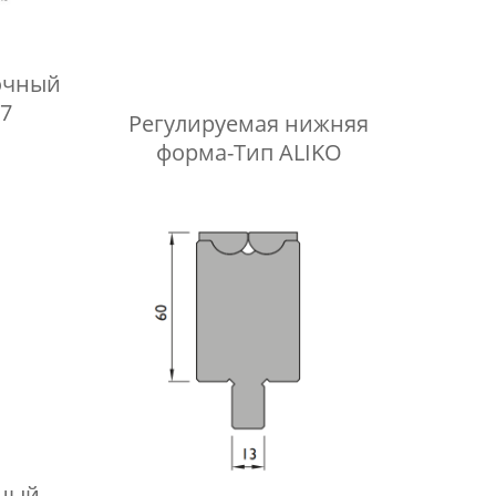
очный
7
Регулируемая нижняя
форма-Тип АLIKO
чный