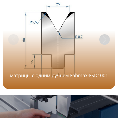
матрицы с одним ручьем Fabmax-FSD1001