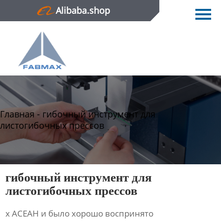
Alibaba.shop
Главная
Продукция
Новости
О нас
Главная
-
гибочный инструмент для
Контактная информация
листогибочных прессов
гибочный инструмент для
листогибочных прессов
х АСЕАН и было хорошо воспринято