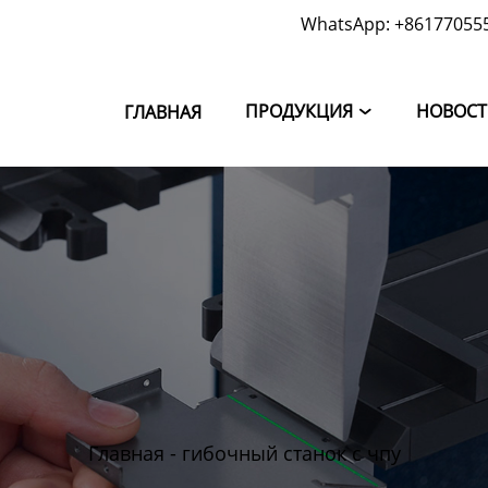
WhatsApp: +86177055
ПРОДУКЦИЯ
НОВОС
ГЛАВНАЯ

Главная
-
гибочный станок с чпу