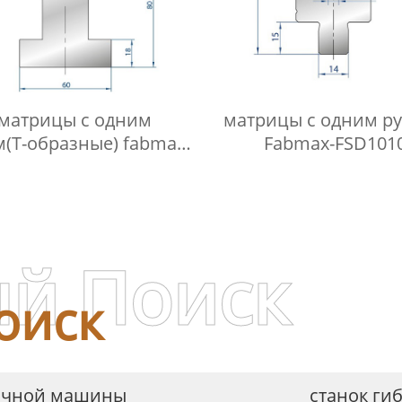
-матрицы с одним
матрицы с одним р
(Т-образные) fabmax-
Fabmax-FSD101
TD1022
й Поиск
оиск
бочной машины
станок ги