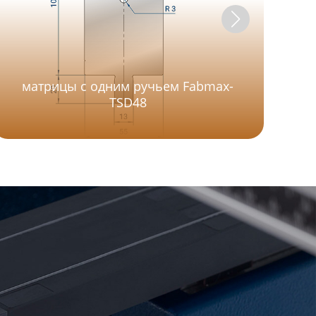
матрицы с одним ручьем Fabmax-
TSD48