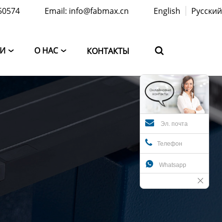
50574
Email: info@fabmax.cn
English
Русский
ТИ
О НАС
КОНТАКТЫ



Эл. почта
Телефон

Whatsapp