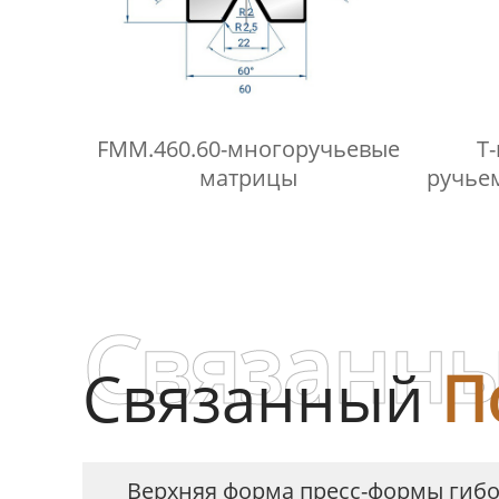
FMM.460.60-многоручьевые
Т
матрицы
ручьем
Связанны
Связанный
П
Верхняя форма пресс-формы ги