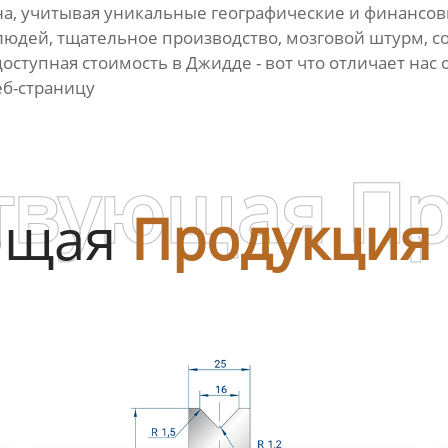
на, учитывая уникальные географические и финансо
дей, тщательное производство, мозговой штурм, со
доступная стоимость в Джидде - вот что отличает нас
еб-страницу
твующая П
ющая
Продукция