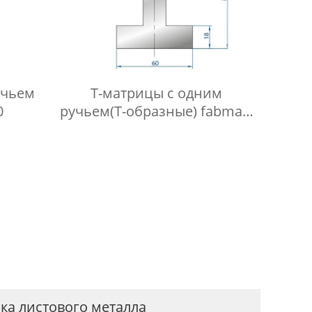
учьем
Т-матрицы с одним
0
ручьем(Т-образные) fabmax-
TD1019
бка листового металла