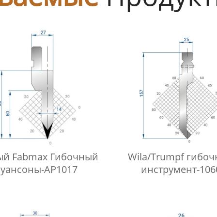
ый Fabmax Гибочный
Wila/Trumpf гибо
пуансоны-AP1017
инструмент-106