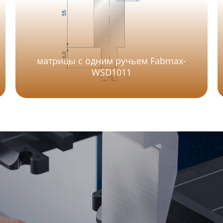
матрицы с одним ручьем Fabmax-
WSD1011