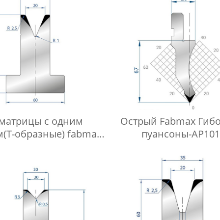
-матрицы с одним
Острый Fabmax Гиб
(Т-образные) fabmax-
пуансоны-AP101
TD1007