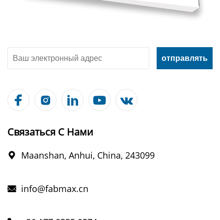





Связаться С Нами
Maanshan, Anhui, China, 243099

info@fabmax.cn
