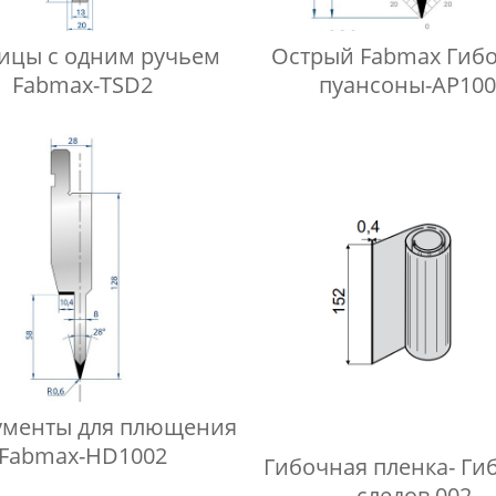
ицы с одним ручьем
Острый Fabmax Гиб
Fabmax-TSD2
пуансоны-AP100
ументы для плющения
Fabmax-HD1002
Гибочная пленка- Гиб
следов 002