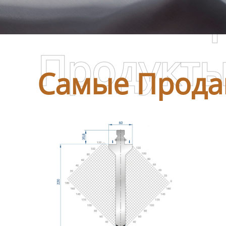
Самые П
Продукт
Самые Прода