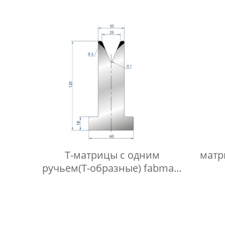
Т-матрицы с одним
матр
ручьем(Т-образные) fabmax-
TD1039