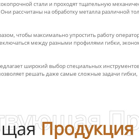
окопрочной стали и проходят тщательную механичес
 Они рассчитаны на обработку металла различной то
азом, чтобы максимально упростить работу операто
ереключаться между разными профилями гибки, экон
редлагает широкий выбор специальных инструментов,
озволяет решать даже самые сложные задачи гибки,
твующая П
ющая
Продукция