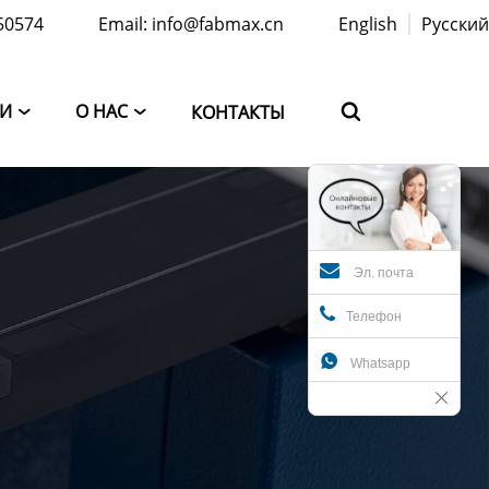
50574
Email: info@fabmax.cn
English
Русский
ТИ
О НАС
КОНТАКТЫ



Эл. почта
Телефон

Whatsapp