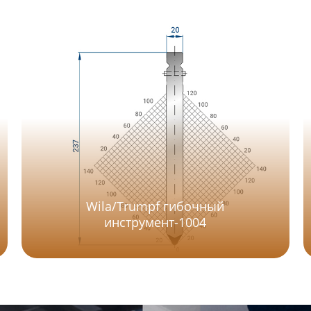
Wila/Trumpf гибочный
инструмент-1004