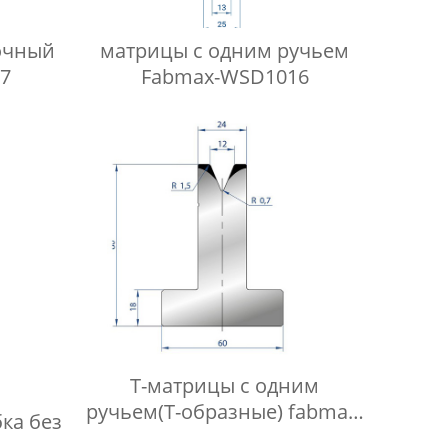
очный
матрицы с одним ручьем
7
Fabmax-WSD1016
Т-матрицы с одним
ручьем(Т-образные) fabmax-
ка без
TD1031