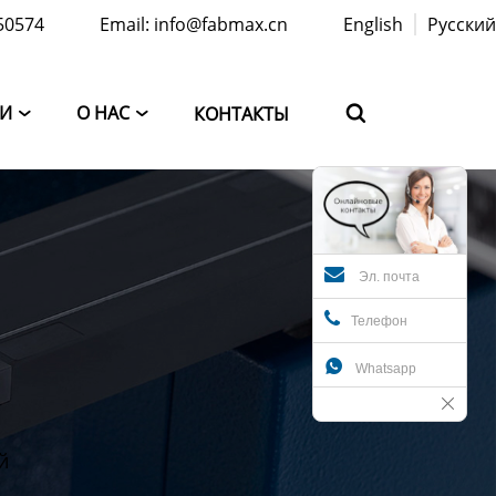
50574
Email: info@fabmax.cn
English
Русский
ТИ
О НАС
КОНТАКТЫ



Эл. почта
Телефон

Whatsapp
й