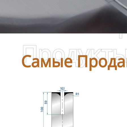
Самые П
Продукт
Самые Прода