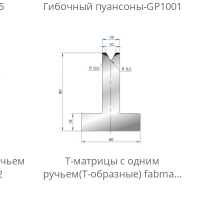
5
Гибочный пуансоны-GP1001
учьем
Т-матрицы с одним
2
ручьем(Т-образные) fabmax-
TD1025