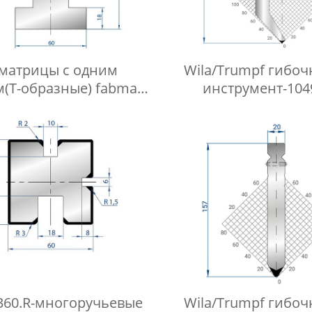
-матрицы с одним
Wila/Trumpf гибо
(Т-образные) fabmax-
инструмент-104
TD1022
360.R-многоручьевые
Wila/Trumpf гибо