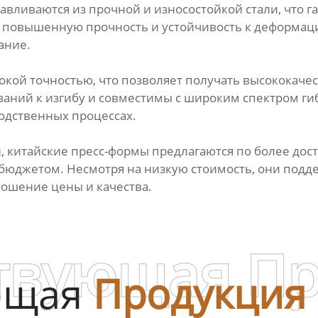
авливаются из прочной и износостойкой стали, что г
 повышенную прочность и устойчивость к деформаци
ание.
окой точностью, что позволяет получать высококач
ваний к изгибу и совместимы с широким спектром г
одственных процессах.
, китайские пресс-формы предлагаются по более дос
юджетом. Несмотря на низкую стоимость, они подд
ношение цены и качества.
твующая П
ющая
Продукция