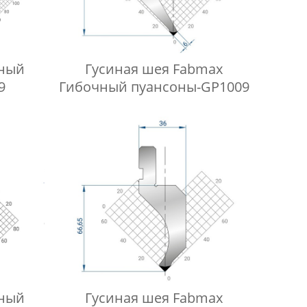
чный
Гусиная шея Fabmax
9
Гибочный пуансоны-GP1009
чный
Гусиная шея Fabmax