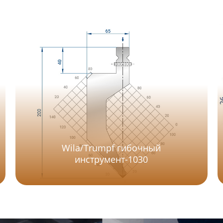
Wila/Trumpf гибочный
инструмент-1030