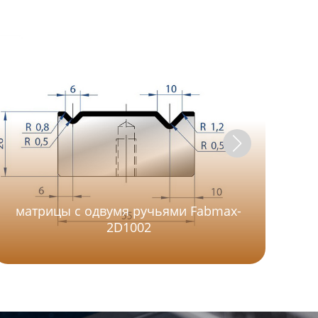
матрицы с одвумя ручьями Fabmax-
2D1002