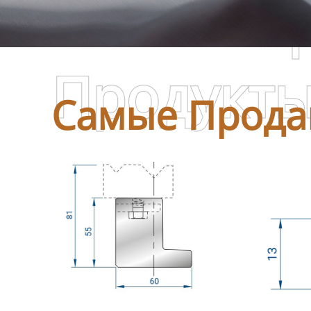
Самые П
Продукт
Самые Прода