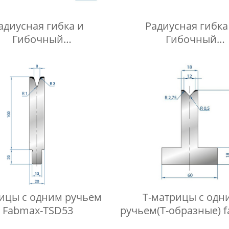
адиусная гибка и
Радиусная гибка
Гибочный
Гибочный
соны Fabmax-RP1008
пуансоны Fabmax-R
ицы с одним ручьем
Т-матрицы с одн
Fabmax-TSD53
ручьем(Т-образные) 
TD1019