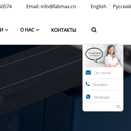
50574
Email: info@fabmax.cn
English
Русский
ТИ
О НАС
КОНТАКТЫ



Эл. почта
Телефон

Whatsapp