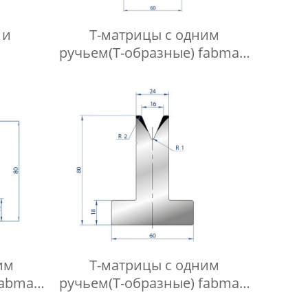
 и
Т-матрицы с одним
ручьем(Т-образные) fabmax-
P1026
TD1070
им
Т-матрицы с одним
fabmax-
ручьем(Т-образные) fabmax-
TD1033