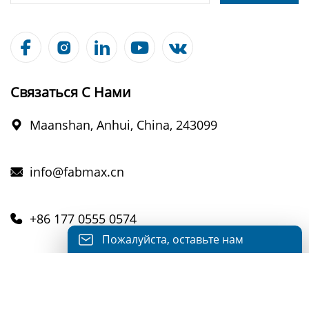





Связаться С Нами
Maanshan, Anhui, China, 243099

info@fabmax.cn

+86 177 0555 0574

Пожалуйста, оставьте нам
+8617705550574

сообщение
Пожалуйста, введите свой адрес
электронной почты, и мы ответим на ваше
письмо.