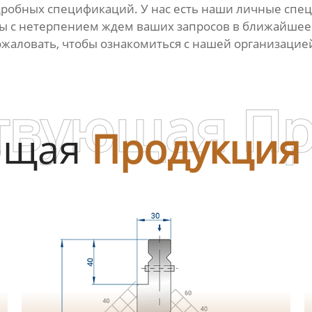
робных спецификаций. У нас есть наши личные спец
мы с нетерпением ждем ваших запросов в ближайшее
ожаловать, чтобы ознакомиться с нашей организацие
твующая П
ющая
Продукция