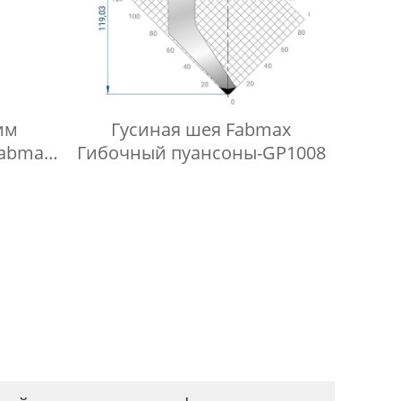
им
Гусиная шея Fabmax
fabmax-
Гибочный пуансоны-GP1008