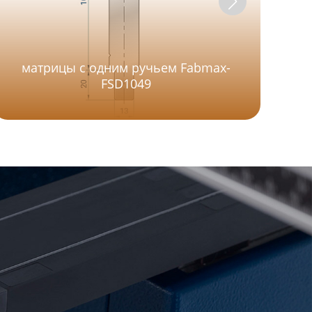
матрицы с одним ручьем Fabmax-
м
FSD1049