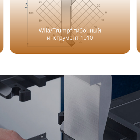
Wila/Trumpf гибочный
инструмент-1010