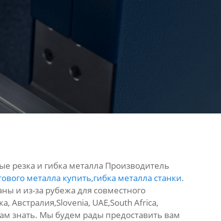
ые резка и гибка металла Производитель
тового металла купить
,
гибка металла станки
.
ны и из-за рубежа для совместного
 Австралия,Slovenia, UAE,South Africa,
 нам знать. Мы будем рады предоставить вам