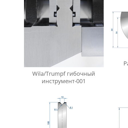
Р
Wila/Trumpf гибочный
пуан
инструмент-001