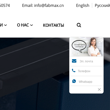
50574
Email: info@fabmax.cn
English
Русский
ТИ
О НАС
КОНТАКТЫ



Эл. почта
Телефон

Whatsapp