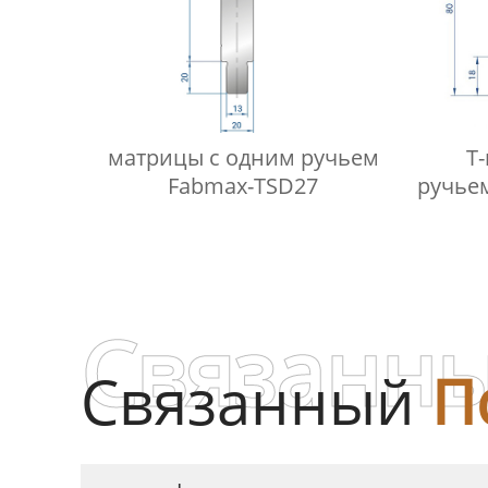
матрицы с одним ручьем
Т
Fabmax-TSD27
ручьем
Связанны
Связанный
П