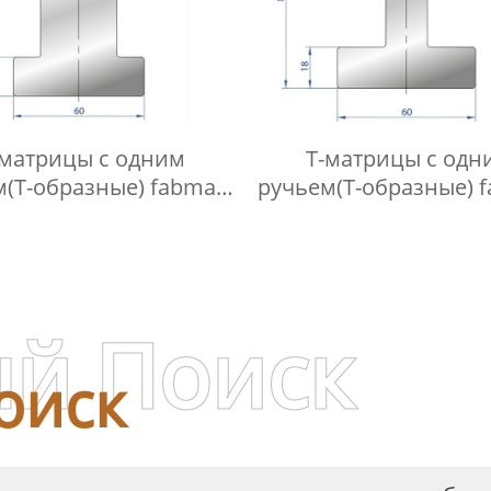
-матрицы с одним
Т-матрицы с одн
(Т-образные) fabmax-
ручьем(Т-образные) 
TD1008
TD1004
й Поиск
оиск