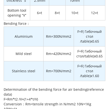
thickness “S”
2.5mm
10mm
Bottom tool
6×t
8×t
10×t
12×t
opening “V”
Bending force：
F=F( Гибочный
Aluminium
Rm=300N/mm2
стол
/table)x0.65
F=F( Гибочный
Mild steel
Rm=420N/mm2
стол/table)x0.65
F=F( Гибочный
Stainless steel
Rm=700N/mm2
стол
/table)x1.60
Determination of the bending force for air bending(reference
data)
F=Rm*t2 /V×(1+4*t/V)
Conversion：Rm=tensile strength in N/mm2 10N≈1Kg
10kN≈1t