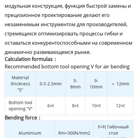
модульная конструкция, функция быстрой замены и
прецизионное проектирование делают его
незаменимым инструментом для производителей,
стремящихся оптимизировать процессы гибки и
оставаться конкурентоспособными на современном
динамично развивающемся рынке.
Calculation formulas：
Recommended bottom tool opening V for air bending
Material
3-
9-
thickness
0.5-2.5mm
＞ 12mm
8mm
10mm
“S”
Bottom tool
6×t
8×t
10×t
12×t
opening “V”
Bending force：
F=F( Гибочный
Aluminium
Rm=300N/mm2
стол