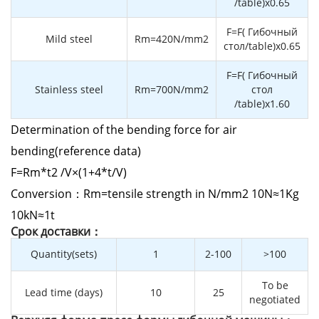
/table)x0.65
F=F( Гибочный
Mild steel
Rm=420N/mm2
стол/table)x0.65
F=F( Гибочный
Stainless steel
Rm=700N/mm2
стол
/table)x1.60
Determination of the bending force for air
bending(reference data)
F=Rm*t2 /V×(1+4*t/V)
Conversion：Rm=tensile strength in N/mm2 10N≈1Kg
10kN≈1t
Cрок доставки：
Quantity(sets)
1
2-100
>100
To be
Lead time (days)
10
25
negotiated