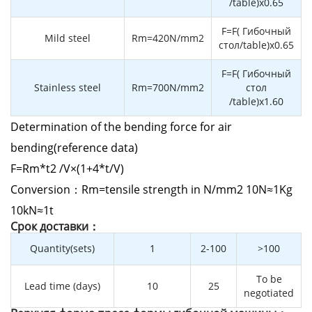
/table)x0.65
F=F( Гибочный
Mild steel
Rm=420N/mm2
стол/table)x0.65
F=F( Гибочный
Stainless steel
Rm=700N/mm2
стол
/table)x1.60
Determination of the bending force for air
bending(reference data)
F=Rm*t2 /V×(1+4*t/V)
Conversion：Rm=tensile strength in N/mm2 10N≈1Kg
10kN≈1t
Cрок доставки：
Quantity(sets)
1
2-100
>100
To be
Lead time (days)
10
25
negotiated