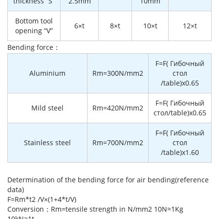
thickness “S”
2.5mm
10mm
Bottom tool
6×t
8×t
10×t
12×t
opening “V”
Bending force：
F=F( Гибочный
Aluminium
Rm=300N/mm2
стол
/table)x0.65
F=F( Гибочный
Mild steel
Rm=420N/mm2
стол/table)x0.65
F=F( Гибочный
Stainless steel
Rm=700N/mm2
стол
/table)x1.60
Determination of the bending force for air bending(reference
data)
F=Rm*t2 /V×(1+4*t/V)
Conversion：Rm=tensile strength in N/mm2 10N≈1Kg
10kN≈1t