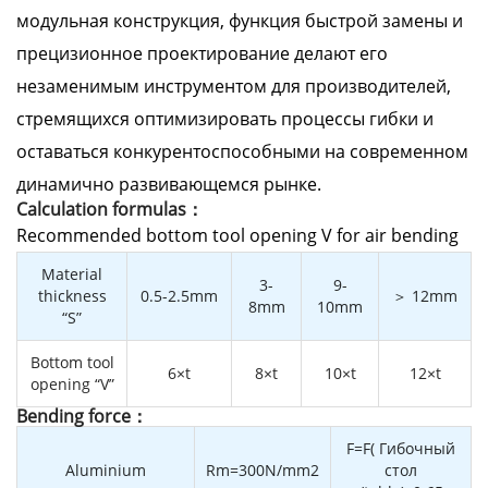
модульная конструкция, функция быстрой замены и
прецизионное проектирование делают его
незаменимым инструментом для производителей,
стремящихся оптимизировать процессы гибки и
оставаться конкурентоспособными на современном
динамично развивающемся рынке.
Calculation formulas：
Recommended bottom tool opening V for air bending
Material
3-
9-
thickness
0.5-2.5mm
＞ 12mm
8mm
10mm
“S”
Bottom tool
6×t
8×t
10×t
12×t
opening “V”
Bending force：
F=F( Гибочный
Aluminium
Rm=300N/mm2
стол