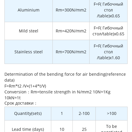
F=F( Гибочный
Aluminium
Rm=300N/mm2
стол
/table)x0.65
F=F( Гибочный
Mild steel
Rm=420N/mm2
стол/table)x0.65
F=F( Гибочный
Stainless steel
Rm=700N/mm2
стол
/table)x1.60
Determination of the bending force for air bending(reference
data)
F=Rm*t2 /V×(1+4*t/V)
Conversion：Rm=tensile strength in N/mm2 10N≈1Kg
10kN≈1t
Cрок доставки：
Quantity(sets)
1
2-100
>100
To be
Lead time (days)
10
25