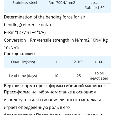
Stainless steel
Rm=700N/mm2
стол
/table)x1.60
Determination of the bending force for air
bending(reference data)
F=Rm*t2 /V×(1+4*t/V)
Conversion：Rm=tensile strength in N/mm2 10N≈1Kg
10kN≈1t
Cрок доставки：
Quantity(sets)
1
2-100
>100
To be
Lead time (days)
10
25
negotiated
Верхняя форма пресс-формы гибочной машины：
Пресс-форма на гибочном станке в основном
используется для сгибания листового металла и
играет определенную роль в его