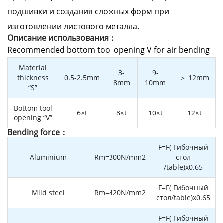
подшивки и создания сложных форм при
изготовлении листового металла.
Описание использования：
Recommended bottom tool opening V for air bending
Material
3-
9-
thickness
0.5-2.5mm
＞ 12mm
8mm
10mm
“S”
Bottom tool
6×t
8×t
10×t
12×t
opening “V”
Bending force：
F=F( Гибочный
Aluminium
Rm=300N/mm2
стол
/table)x0.65
F=F( Гибочный
Mild steel
Rm=420N/mm2
стол/table)x0.65
F=F( Гибочный