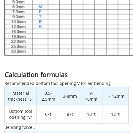
Calculation formulas
Recommended bottom tool opening V for air bending
Material
0.5-
9-
3-8mm
＞ 12mm
thickness “S”
2.5mm
10mm
Bottom tool
6×t
8×t
10×t
12×t
opening “V”
Bending force：