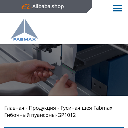
Alibaba.shop
Главная
Продукция
Новости
О нас
Контактная информация
Главная
-
Продукция
-
Гусиная шея Fabmax
Гибочный пуансоны-GP1012