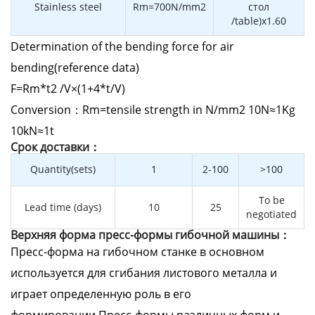
Stainless steel
Rm=700N/mm2
стол
/table)x1.60
Determination of the bending force for air
bending(reference data)
F=Rm*t2 /V×(1+4*t/V)
Conversion：Rm=tensile strength in N/mm2 10N≈1Kg
10kN≈1t
Cрок доставки：
Quantity(sets)
1
2-100
>100
To be
Lead time (days)
10
25
negotiated
Верхняя форма пресс-формы гибочной машины：
Пресс-форма на гибочном станке в основном
используется для сгибания листового металла и
играет определенную роль в его