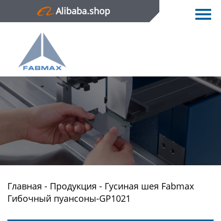
Alibaba.shop
Главная
Продукция
Новости
О нас
Контактная информация
Главная
-
Продукция
-
Гусиная шея Fabmax
Гибочный пуансоны-GP1021