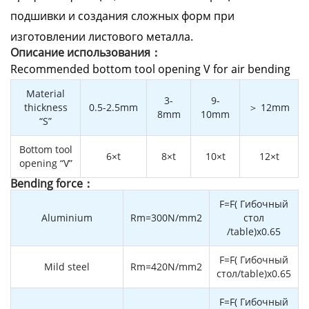
подшивки и создания сложных форм при
изготовлении листового металла.
Описание использования：
Recommended bottom tool opening V for air bending
Material
3-
9-
thickness
0.5-2.5mm
＞ 12mm
8mm
10mm
“S”
Bottom tool
6×t
8×t
10×t
12×t
opening “V”
Bending force：
F=F( Гибочный
Aluminium
Rm=300N/mm2
стол
/table)x0.65
F=F( Гибочный
Mild steel
Rm=420N/mm2
стол/table)x0.65
F=F( Гибочный