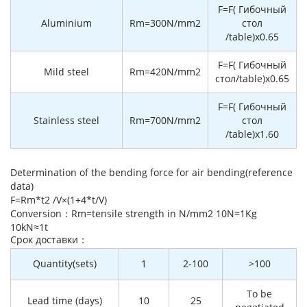
F=F( Гибочный
Aluminium
Rm=300N/mm2
стол
/table)x0.65
F=F( Гибочный
Mild steel
Rm=420N/mm2
стол/table)x0.65
F=F( Гибочный
Stainless steel
Rm=700N/mm2
стол
/table)x1.60
Determination of the bending force for air bending(reference
data)
F=Rm*t2 /V×(1+4*t/V)
Conversion：Rm=tensile strength in N/mm2 10N≈1Kg
10kN≈1t
Cрок доставки：
Quantity(sets)
1
2-100
>100
To be
Lead time (days)
10
25