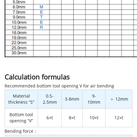
Calculation formulas
Recommended bottom tool opening V for air bending
Material
0.5-
9-
3-8mm
＞ 12mm
thickness “S”
2.5mm
10mm
Bottom tool
6×t
8×t
10×t
12×t
opening “V”
Bending force：