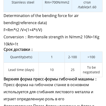
Stainless steel
Rm=700N/mm2
стол
/table)x1.60
Determination of the bending force for air
bending(reference data)
F=Rm*t2 /V×(1+4*t/V)
Conversion：Rm=tensile strength in N/mm2 10N≈1Kg
10kN≈1t
Cрок доставки：
Quantity(sets)
1
2-100
>100
To be
Lead time (days)
10
25
negotiated
Верхняя форма пресс-формы гибочной машины：
Пресс-форма на гибочном станке в основном
используется для сгибания листового металла и
играет определенную роль в его