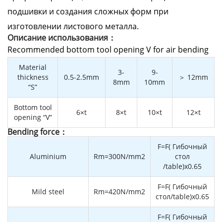
подшивки и создания сложных форм при
изготовлении листового металла.
Описание использования：
Recommended bottom tool opening V for air bending
Material
3-
9-
thickness
0.5-2.5mm
＞ 12mm
8mm
10mm
“S”
Bottom tool
6×t
8×t
10×t
12×t
opening “V”
Bending force：
F=F( Гибочный
Aluminium
Rm=300N/mm2
стол
/table)x0.65
F=F( Гибочный
Mild steel
Rm=420N/mm2
стол/table)x0.65
F=F( Гибочный