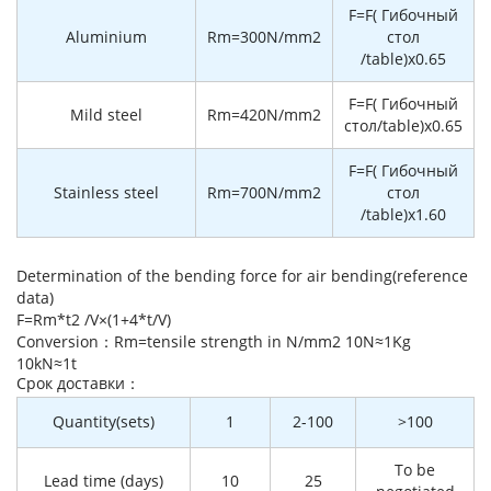
F=F( Гибочный
Aluminium
Rm=300N/mm2
стол
/table)x0.65
F=F( Гибочный
Mild steel
Rm=420N/mm2
стол/table)x0.65
F=F( Гибочный
Stainless steel
Rm=700N/mm2
стол
/table)x1.60
Determination of the bending force for air bending(reference
data)
F=Rm*t2 /V×(1+4*t/V)
Conversion：Rm=tensile strength in N/mm2 10N≈1Kg
10kN≈1t
Cрок доставки：
Quantity(sets)
1
2-100
>100
To be
Lead time (days)
10
25