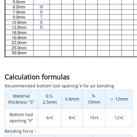
Calculation formulas
Recommended bottom tool opening V for air bending
Material
0.5-
9-
3-8mm
＞ 12mm
thickness “S”
2.5mm
10mm
Bottom tool
6×t
8×t
10×t
12×t
opening “V”
Bending force：