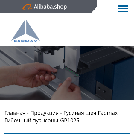
Alibaba.shop
Главная
Продукция
Новости
О нас
Контактная информация
Главная
-
Продукция
-
Гусиная шея Fabmax
Гибочный пуансоны-GP1025