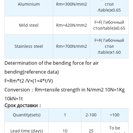
Aluminium
Rm=300N/mm2
стол
/table)x0.65
F=F( Гибочный
Mild steel
Rm=420N/mm2
стол/table)x0.65
F=F( Гибочный
Stainless steel
Rm=700N/mm2
стол
/table)x1.60
Determination of the bending force for air
bending(reference data)
F=Rm*t2 /V×(1+4*t/V)
Conversion：Rm=tensile strength in N/mm2 10N≈1Kg
10kN≈1t
Cрок доставки：
Quantity(sets)
1
2-100
>100
To be
Lead time (days)
10
25