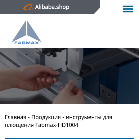
Alibaba.shop
Главная
Продукция
Новости
О нас
Контактная информация
Главная
-
Продукция
-
инструменты для
плющения Fabmax-HD1004