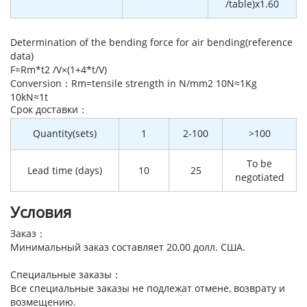
/table)x1.60
Determination of the bending force for air bending(reference
data)
F=Rm*t2 /V×(1+4*t/V)
Conversion：Rm=tensile strength in N/mm2 10N≈1Kg
10kN≈1t
Cрок доставки：
Quantity(sets)
1
2-100
>100
To be
Lead time (days)
10
25
negotiated
Условия
Заказ：
Минимальный заказ составляет 20,00 долл. США.
Специальные заказы：
Все специальные заказы не подлежат отмене, возврату и
возмещению.