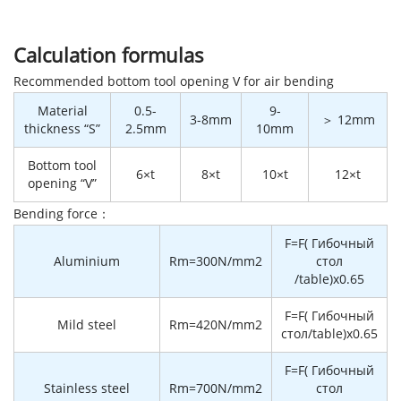
Calculation formulas
Recommended bottom tool opening V for air bending
Material
0.5-
9-
3-8mm
＞ 12mm
thickness “S”
2.5mm
10mm
Bottom tool
6×t
8×t
10×t
12×t
opening “V”
Bending force：
F=F( Гибочный
Aluminium
Rm=300N/mm2
стол
/table)x0.65
F=F( Гибочный
Mild steel
Rm=420N/mm2
стол/table)x0.65
F=F( Гибочный
Stainless steel
Rm=700N/mm2
стол