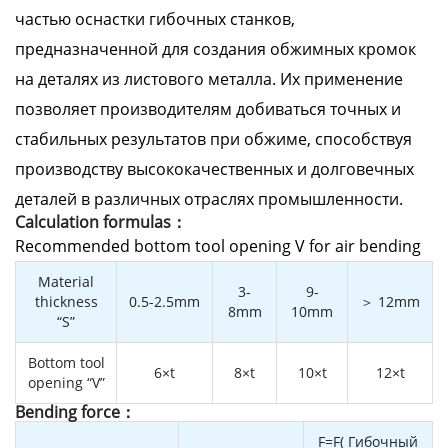
частью оснастки гибочных станков,
предназначенной для создания обжимных кромок
на деталях из листового металла. Их применение
позволяет производителям добиваться точных и
стабильных результатов при обжиме, способствуя
производству высококачественных и долговечных
деталей в различных отраслях промышленности.
Calculation formulas：
Recommended bottom tool opening V for air bending
Material
3-
9-
thickness
0.5-2.5mm
＞ 12mm
8mm
10mm
“S”
Bottom tool
6×t
8×t
10×t
12×t
opening “V”
Bending force：
F=F( Гибочный