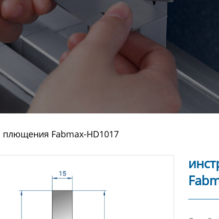
я плющения Fabmax-HD1017
инст
Fabm