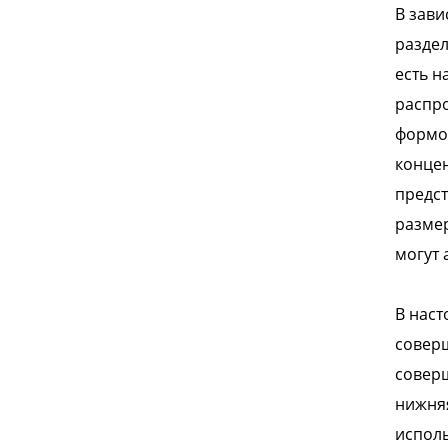
В зави
раздел
есть н
распро
формов
концен
предст
размер
могут 
В наст
соверш
соверш
нижня
исполь