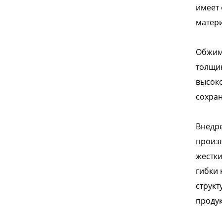
имеет 
матери
Обжим
толщин
высоко
сохран
Внедре
произв
жестки
гибки 
структ
продук