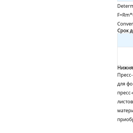
Determ
F=Rm*t
Conver
Cрок 
Нижня
Пресс
для фо
пресс-
листов
матери
приоб