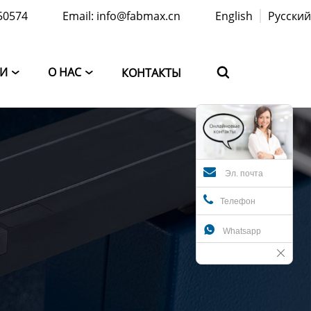
50574
Email: info@fabmax.cn
English
Русский
ТИ
О НАС
КОНТАКТЫ



Эл. почта
Телефон

Whatsapp