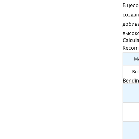
В цело
создан
добива
высоко
Calcul
Recomm
Ma
Bot
Bendin