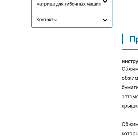
матрица для гибочных машин
Контакты
П
инстр
Обжимн
обжимн
бумаги
автомо
крышк
Обжим
которы