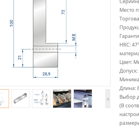
Cерийн
Место п
Торгова
Продук
Гаранти
HRC: 47
матери
Цвет: М
Допуск:
Минимал
Длина: 
Выбор д
>
(В соот
настро
размер