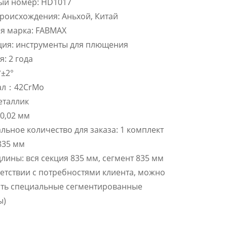
ый номер: HD1017
роисхождения: Аньхой, Китай
я марка: FABMAX
ция: инструменты для плющения
я: 2 года
°±2°
ал：42CrMo
еталлик
 0,02 мм
ьное количество для заказа: 1 комплект
835 мм
лины: вся секция 835 мм, сегмент 835 мм
ветствии с потребностями клиента, можно
ить специальные сегментированные
ы)