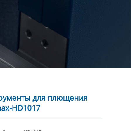
рументы для плющения
ax-HD1017