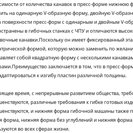
симости от количества канавок в пресс-форме нижнюю
ить на одинарную V-образную форму, двойную V-образ
а поверхности пресс-форм с одинарным и двойным V-об
странены в гибочных станках с ЧПУ и отличаются высок
очные канавки.Поскольку он имеет фиксированный эта
трической формой, которую можно заменить по желани
авляет собой квадратную форму с несколькими канавка
ами.Преимущество заключается в том, что в пресс-фор
адаптироваться к изгибу пластин различной толщины.
оящее время, с непрерывным развитием общества, треб
енствуются, различные требования к гибке готовых изд
енствуются, и нижняя форма гибочной машины также п
я форма, нижняя форма без углублений и нижняя форм
зуются во всех сферах жизни.