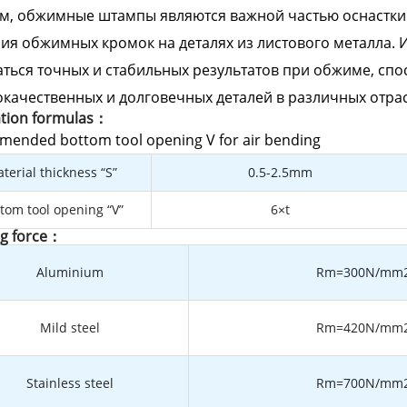
м, обжимные штампы являются важной частью оснастки
ия обжимных кромок на деталях из листового металла.
ться точных и стабильных результатов при обжиме, спо
качественных и долговечных деталей в различных отр
ation formulas：
ended bottom tool opening V for air bending
terial thickness “S”
0.5-2.5mm
tom tool opening “V”
6×t
g force：
Aluminium
Rm=300N/mm
Mild steel
Rm=420N/mm
Stainless steel
Rm=700N/mm