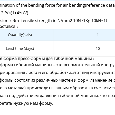
ination of the bending force for air bending(reference data
2 /V×(1+4*t/V)
sion：Rm=tensile strength in N/mm2 10N≈1Kg 10kN≈1t
доставки：
Quantity(sets)
1
Lead time (days)
10
я форма пресс-формы для гибочной машины：
-форма гибочной машины – это вспомогательный инстр
рмирования листа и его обработки.Этот вид инструмента
формы состоят из различных частей и форм.Изменение 
ого металла) происходит главным образом за счет изм
ала под действием давления гибочной машины, что поз
ретать нужную нам форму.