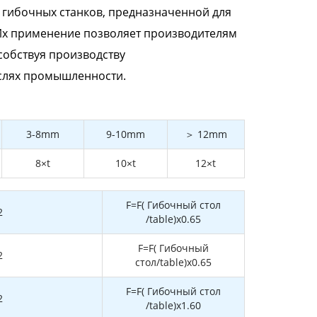
 гибочных станков, предназначенной для
 Их применение позволяет производителям
собствуя производству
аслях промышленности.
3-8mm
9-10mm
＞ 12mm
8×t
10×t
12×t
F=F( Гибочный стол
2
/table)x0.65
F=F( Гибочный
2
стол/table)x0.65
F=F( Гибочный стол
2
/table)x1.60