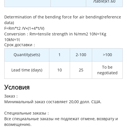
/table)x1.60
Determination of the bending force for air bending(reference
data)
F=Rm*t2 /V×(1+4*t/V)
Conversion：Rm=tensile strength in N/mm2 10N≈1Kg
10kN≈1t
Cрок доставки：
Quantity(sets)
1
2-100
>100
To be
Lead time (days)
10
25
negotiated
Условия
Заказ：
Минимальный заказ составляет 20,00 долл. США.
Специальные заказы：
Все специальные заказы не подлежат отмене, возврату и
возмещению.