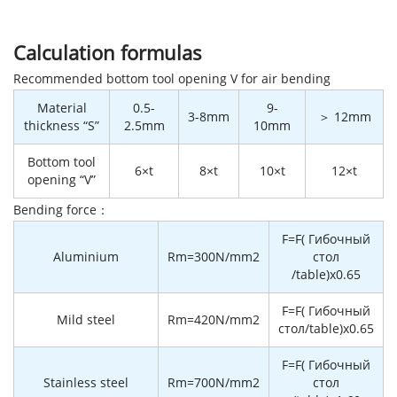
Calculation formulas
Recommended bottom tool opening V for air bending
Material
0.5-
9-
3-8mm
＞ 12mm
thickness “S”
2.5mm
10mm
Bottom tool
6×t
8×t
10×t
12×t
opening “V”
Bending force：
F=F( Гибочный
Aluminium
Rm=300N/mm2
стол
/table)x0.65
F=F( Гибочный
Mild steel
Rm=420N/mm2
стол/table)x0.65
F=F( Гибочный
Stainless steel
Rm=700N/mm2
стол