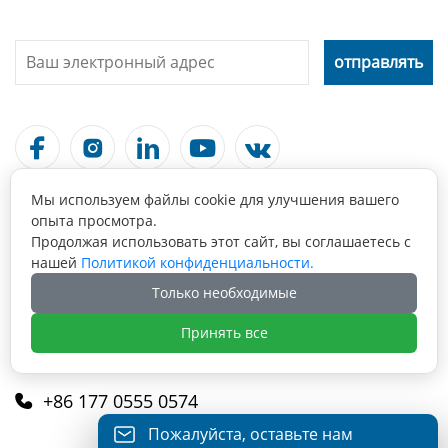





Мы используем файлы cookie для улучшения вашего
Связаться С Нами
опыта просмотра.
Продолжая использовать этот сайт, вы соглашаетесь с
Maanshan, Anhui, China, 243099

нашей
Политикой конфиденциальности.
Только необходимые
info@fabmax.cn

Принять все
+86 177 0555 0574

Пожалуйста, оставьте нам