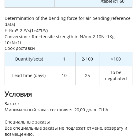
/table)x1.60
Determination of the bending force for air bending(reference
data)
F=Rm*t2 /V×(1+4*t/V)
Conversion：Rm=tensile strength in N/mm2 10N≈1Kg
10kN≈1t
Cрок доставки：
Quantity(sets)
1
2-100
>100
To be
Lead time (days)
10
25
negotiated
Условия
Заказ：
Минимальный заказ составляет 20,00 долл. США.
Специальные заказы：
Все специальные заказы не подлежат отмене, возврату и
возмещению.