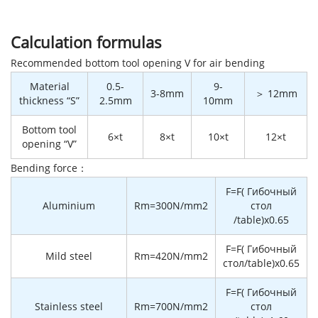
Calculation formulas
Recommended bottom tool opening V for air bending
Material
0.5-
9-
3-8mm
＞ 12mm
thickness “S”
2.5mm
10mm
Bottom tool
6×t
8×t
10×t
12×t
opening “V”
Bending force：
F=F( Гибочный
Aluminium
Rm=300N/mm2
стол
/table)x0.65
F=F( Гибочный
Mild steel
Rm=420N/mm2
стол/table)x0.65
F=F( Гибочный
Stainless steel
Rm=700N/mm2
стол