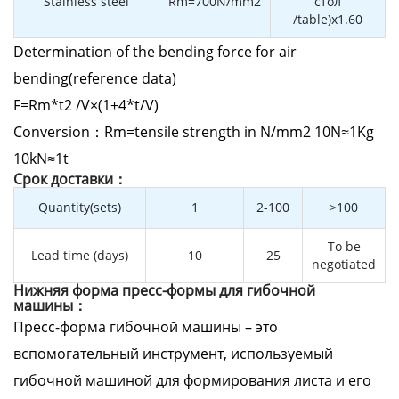
Stainless steel
Rm=700N/mm2
стол
/table)x1.60
Determination of the bending force for air
bending(reference data)
F=Rm*t2 /V×(1+4*t/V)
Conversion：Rm=tensile strength in N/mm2 10N≈1Kg
10kN≈1t
Cрок доставки：
Quantity(sets)
1
2-100
>100
To be
Lead time (days)
10
25
negotiated
Нижняя форма пресс-формы для гибочной
машины：
Пресс-форма гибочной машины – это
вспомогательный инструмент, используемый
гибочной машиной для формирования листа и его