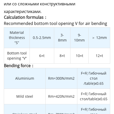
или со сложными конструктивными
характеристиками.
Calculation formulas：
Recommended bottom tool opening V for air bending
Material
3-
9-
thickness
0.5-2.5mm
＞ 12mm
8mm
10mm
“S”
Bottom tool
6×t
8×t
10×t
12×t
opening “V”
Bending force：
F=F( Гибочный
Aluminium
Rm=300N/mm2
стол
/table)x0.65
F=F( Гибочный
Mild steel
Rm=420N/mm2
стол/table)x0.65
F=F( Гибочный