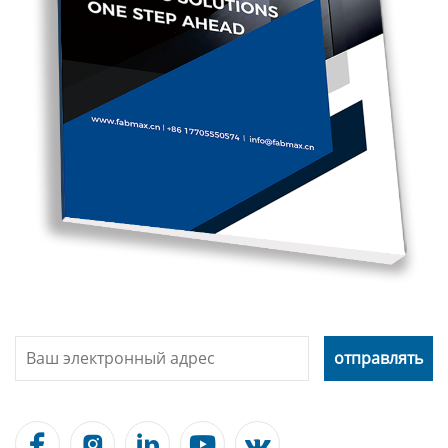




