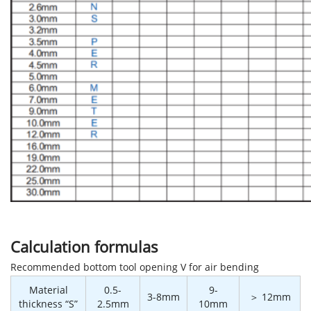
Calculation formulas
Recommended bottom tool opening V for air bending
Material
0.5-
9-
3-8mm
＞ 12mm
thickness “S”
2.5mm
10mm