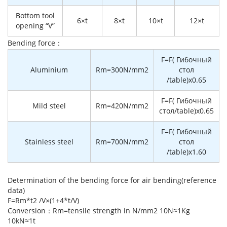
Bottom tool
6×t
8×t
10×t
12×t
opening “V”
Bending force：
F=F( Гибочный
Aluminium
Rm=300N/mm2
стол
/table)x0.65
F=F( Гибочный
Mild steel
Rm=420N/mm2
стол/table)x0.65
F=F( Гибочный
Stainless steel
Rm=700N/mm2
стол
/table)x1.60
Determination of the bending force for air bending(reference
data)
F=Rm*t2 /V×(1+4*t/V)
Conversion：Rm=tensile strength in N/mm2 10N≈1Kg
10kN≈1t