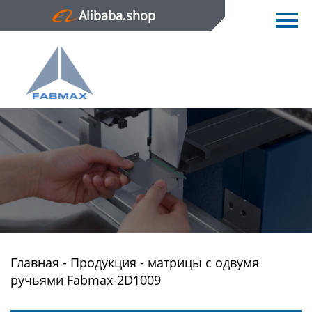
Alibaba.shop
Главная
Продукция
Новости
О нас
Контактная информация
Главная
-
Продукция
-
матрицы с одвумя
ручьями Fabmax-2D1009