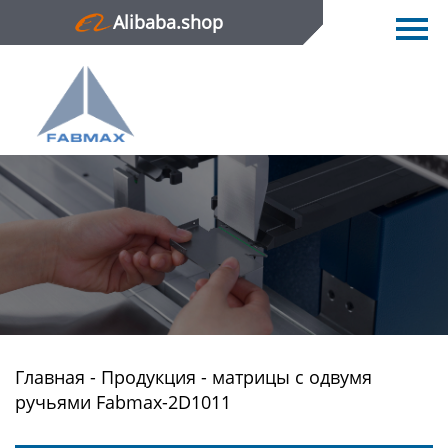
Alibaba.shop
Главная
Продукция
Новости
О нас
Контактная информация
Главная
-
Продукция
-
матрицы с одвумя
ручьями Fabmax-2D1011