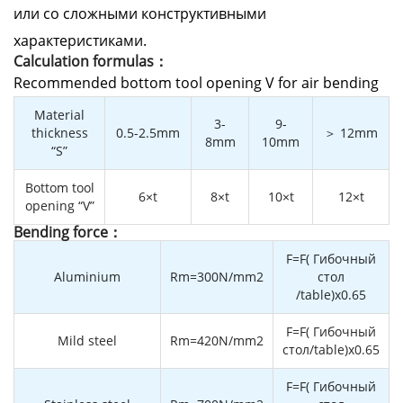
или со сложными конструктивными
характеристиками.
Calculation formulas：
Recommended bottom tool opening V for air bending
Material
3-
9-
thickness
0.5-2.5mm
＞ 12mm
8mm
10mm
“S”
Bottom tool
6×t
8×t
10×t
12×t
opening “V”
Bending force：
F=F( Гибочный
Aluminium
Rm=300N/mm2
стол
/table)x0.65
F=F( Гибочный
Mild steel
Rm=420N/mm2
стол/table)x0.65
F=F( Гибочный