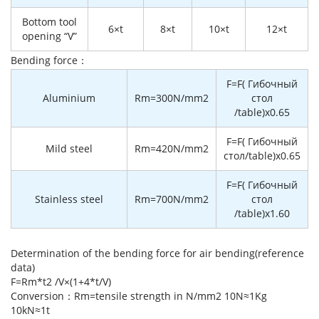
Bottom tool
6×t
8×t
10×t
12×t
opening “V”
Bending force：
F=F( Гибочный
Aluminium
Rm=300N/mm2
стол
/table)x0.65
F=F( Гибочный
Mild steel
Rm=420N/mm2
стол/table)x0.65
F=F( Гибочный
Stainless steel
Rm=700N/mm2
стол
/table)x1.60
Determination of the bending force for air bending(reference
data)
F=Rm*t2 /V×(1+4*t/V)
Conversion：Rm=tensile strength in N/mm2 10N≈1Kg
10kN≈1t