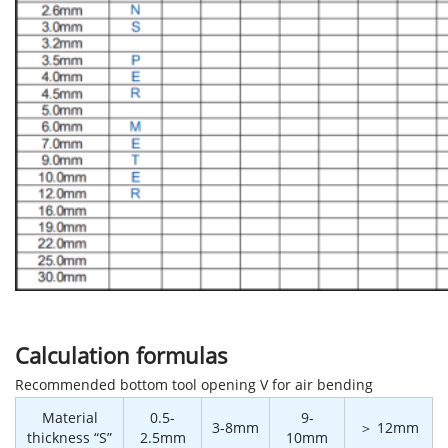
Calculation formulas
Recommended bottom tool opening V for air bending
Material
0.5-
9-
3-8mm
＞ 12mm
thickness “S”
2.5mm
10mm