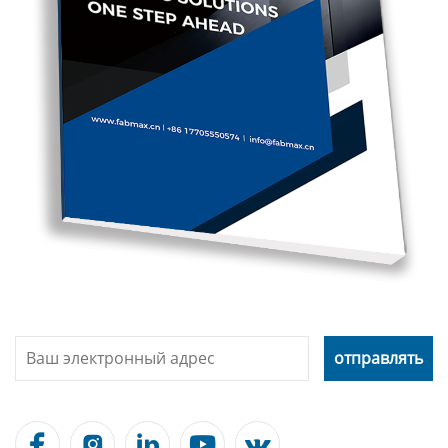




