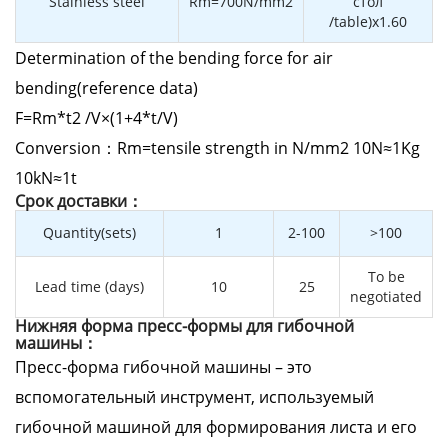
Stainless steel
Rm=700N/mm2
стол
/table)x1.60
Determination of the bending force for air
bending(reference data)
F=Rm*t2 /V×(1+4*t/V)
Conversion：Rm=tensile strength in N/mm2 10N≈1Kg
10kN≈1t
Cрок доставки：
Quantity(sets)
1
2-100
>100
To be
Lead time (days)
10
25
negotiated
Нижняя форма пресс-формы для гибочной
машины：
Пресс-форма гибочной машины – это
вспомогательный инструмент, используемый
гибочной машиной для формирования листа и его