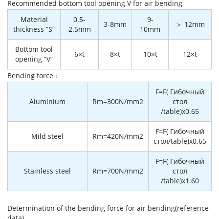
Recommended bottom tool opening V for air bending
Material
0.5-
9-
3-8mm
＞ 12mm
thickness “S”
2.5mm
10mm
Bottom tool
6×t
8×t
10×t
12×t
opening “V”
Bending force：
F=F( Гибочный
Aluminium
Rm=300N/mm2
стол
/table)x0.65
F=F( Гибочный
Mild steel
Rm=420N/mm2
стол/table)x0.65
F=F( Гибочный
Stainless steel
Rm=700N/mm2
стол
/table)x1.60
Determination of the bending force for air bending(reference
data)