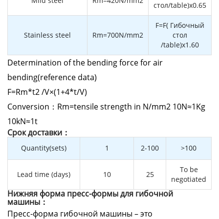
Mild steel
Rm=420N/mm2
стол/table)x0.65
F=F( Гибочный
Stainless steel
Rm=700N/mm2
стол
/table)x1.60
Determination of the bending force for air
bending(reference data)
F=Rm*t2 /V×(1+4*t/V)
Conversion：Rm=tensile strength in N/mm2 10N≈1Kg
10kN≈1t
Cрок доставки：
Quantity(sets)
1
2-100
>100
To be
Lead time (days)
10
25
negotiated
Нижняя форма пресс-формы для гибочной
машины：
Пресс-форма гибочной машины – это