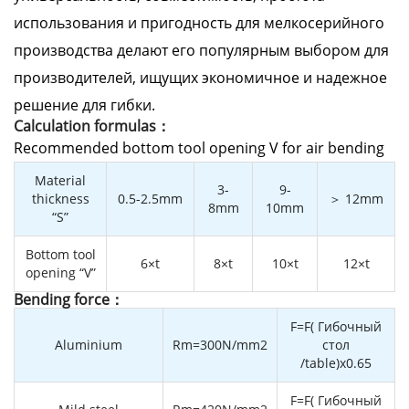
использования и пригодность для мелкосерийного
производства делают его популярным выбором для
производителей, ищущих экономичное и надежное
решение для гибки.
Calculation formulas：
Recommended bottom tool opening V for air bending
Material
3-
9-
thickness
0.5-2.5mm
＞ 12mm
8mm
10mm
“S”
Bottom tool
6×t
8×t
10×t
12×t
opening “V”
Bending force：
F=F( Гибочный
Aluminium
Rm=300N/mm2
стол
/table)x0.65
F=F( Гибочный