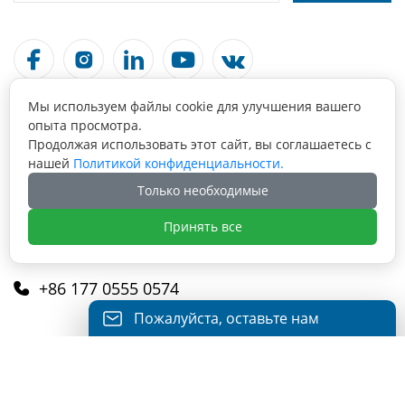





Мы используем файлы cookie для улучшения вашего
Связаться С Нами
опыта просмотра.
Продолжая использовать этот сайт, вы соглашаетесь с
Maanshan, Anhui, China, 243099

нашей
Политикой конфиденциальности.
Только необходимые
info@fabmax.cn

Принять все
+86 177 0555 0574

Пожалуйста, оставьте нам
+8617705550574

сообщение
Пожалуйста, введите свой адрес
электронной почты, и мы ответим на ваше
письмо.