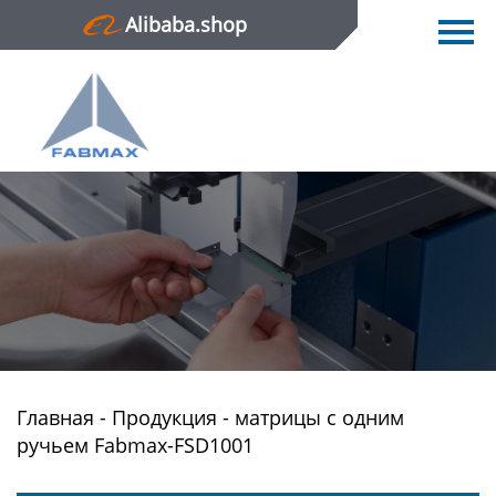
Alibaba.shop
Главная
Продукция
Новости
О нас
Контактная информация
Главная
-
Продукция
-
матрицы с одним
ручьем Fabmax-FSD1001