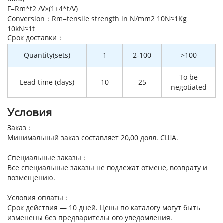
F=Rm*t2 /V×(1+4*t/V)
Conversion：Rm=tensile strength in N/mm2 10N≈1Kg
10kN≈1t
Cрок доставки：
Quantity(sets)
1
2-100
>100
To be
Lead time (days)
10
25
negotiated
Условия
Заказ：
Минимальный заказ составляет 20,00 долл. США.
Специальные заказы：
Все специальные заказы не подлежат отмене, возврату и
возмещению.
Условия оплаты：
Срок действия — 10 дней. Цены по каталогу могут быть
изменены без предварительного уведомления.