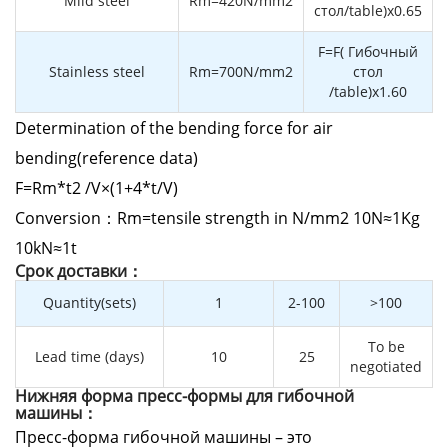
Mild steel
Rm=420N/mm2
стол/table)x0.65
F=F( Гибочный
Stainless steel
Rm=700N/mm2
стол
/table)x1.60
Determination of the bending force for air
bending(reference data)
F=Rm*t2 /V×(1+4*t/V)
Conversion：Rm=tensile strength in N/mm2 10N≈1Kg
10kN≈1t
Cрок доставки：
Quantity(sets)
1
2-100
>100
To be
Lead time (days)
10
25
negotiated
Нижняя форма пресс-формы для гибочной
машины：
Пресс-форма гибочной машины – это