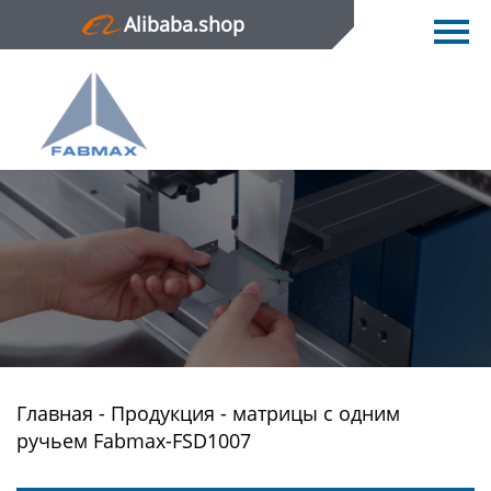
Alibaba.shop
Главная
Продукция
Новости
О нас
Контактная информация
Главная
-
Продукция
-
матрицы с одним
ручьем Fabmax-FSD1007