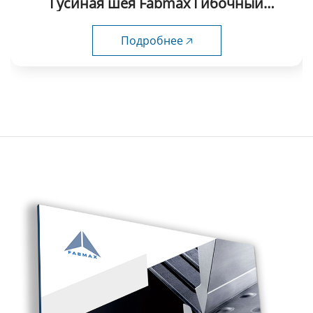
Гусиная шея Fabmax Гибочный
пуансоны-GP1024
Подробнее 🡥