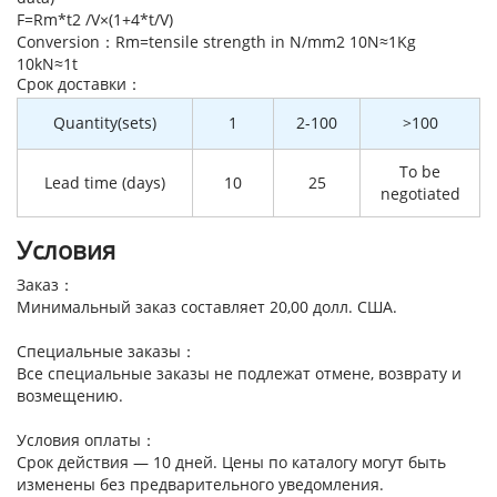
F=Rm*t2 /V×(1+4*t/V)
Conversion：Rm=tensile strength in N/mm2 10N≈1Kg
10kN≈1t
Cрок доставки：
Quantity(sets)
1
2-100
>100
To be
Lead time (days)
10
25
negotiated
Условия
Заказ：
Минимальный заказ составляет 20,00 долл. США.
Специальные заказы：
Все специальные заказы не подлежат отмене, возврату и
возмещению.
Условия оплаты：
Срок действия — 10 дней. Цены по каталогу могут быть
изменены без предварительного уведомления.