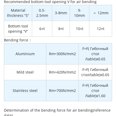
Recommended bottom tool opening V for air bending
Material
0.5-
9-
3-8mm
＞ 12mm
thickness “S”
2.5mm
10mm
Bottom tool
6×t
8×t
10×t
12×t
opening “V”
Bending force：
F=F( Гибочный
Aluminium
Rm=300N/mm2
стол
/table)x0.65
F=F( Гибочный
Mild steel
Rm=420N/mm2
стол/table)x0.65
F=F( Гибочный
Stainless steel
Rm=700N/mm2
стол
/table)x1.60
Determination of the bending force for air bending(reference
data)