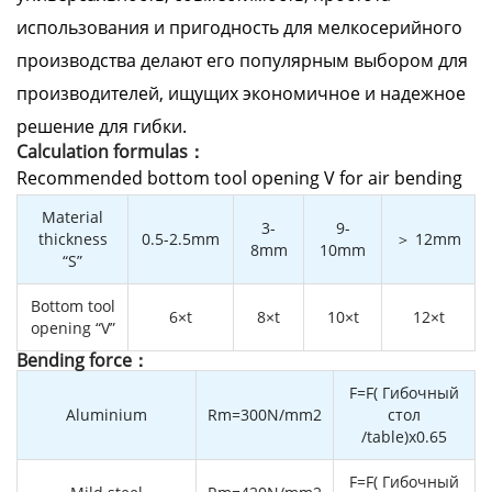
использования и пригодность для мелкосерийного
производства делают его популярным выбором для
производителей, ищущих экономичное и надежное
решение для гибки.
Calculation formulas：
Recommended bottom tool opening V for air bending
Material
3-
9-
thickness
0.5-2.5mm
＞ 12mm
8mm
10mm
“S”
Bottom tool
6×t
8×t
10×t
12×t
opening “V”
Bending force：
F=F( Гибочный
Aluminium
Rm=300N/mm2
стол
/table)x0.65
F=F( Гибочный