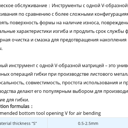
ческое обслуживание：Инструменты с одной V-образно
живания по сравнению с более сложными конфигурациям
ять поверхность формы на наличие износа, поврежден
льные характеристики изгиба и продлить срок службы 
рная очистка и смазка для предотвращения накопления
.
ый инструмент с одной V-образной матрицей – это уни
ных операций гибки при производстве листового металла
сальность, совместимость, простота использования и п
водства делают его популярным выбором для производ
е для гибки.
ation formulas：
ended bottom tool opening V for air bending
terial thickness “S”
0.5-2.5mm