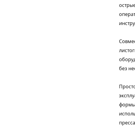
острые
операт
инстру
Совме
листог
оборуд
без н
Просто
эксплу
формы 
исполь
пресса