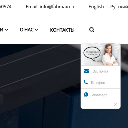
50574
Email: info@fabmax.cn
English
Русский
ТИ
О НАС
КОНТАКТЫ



Эл. почта
Телефон

Whatsapp