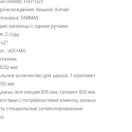
ый номер: FSD1029
роисхождения: Аньхой, Китай
я марка: FABMAX
ия: матрицы с одним ручьем
я: 2 года
°±2°
ал：42CrMo
еталлик
 0,02 мм
ьное количество для заказа: 1 комплект
835 мм
лины: вся секция 835 мм, сегмент 835 мм
ветствии с потребностями клиента, можно
ить специальные сегментированные
ы)