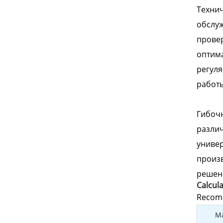
Техни
обслу
провер
оптима
регуля
работы
Гибочн
различ
универ
произ
решени
Calcul
Recomm
Ma