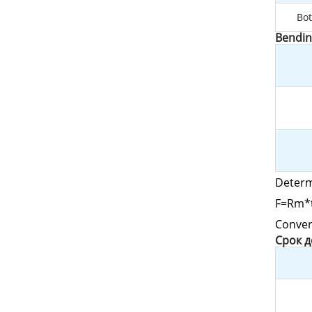
Bot
Bendin
Determ
F=Rm*t
Conver
Cрок 