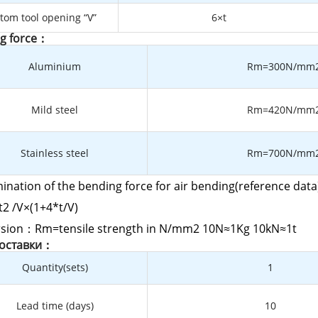
tom tool opening “V”
6×t
g force：
Aluminium
Rm=300N/mm
Mild steel
Rm=420N/mm
Stainless steel
Rm=700N/mm
ination of the bending force for air bending(reference data
2 /V×(1+4*t/V)
sion：Rm=tensile strength in N/mm2 10N≈1Kg 10kN≈1t
доставки：
Quantity(sets)
1
Lead time (days)
10