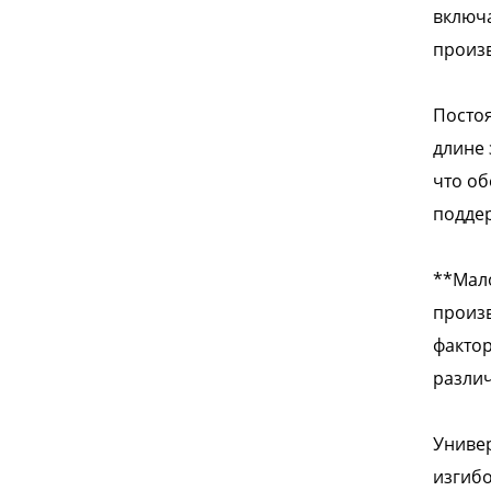
включа
произв
Постоя
длине 
что об
поддер
**Мало
произв
фактор
различ
Универ
изгибо