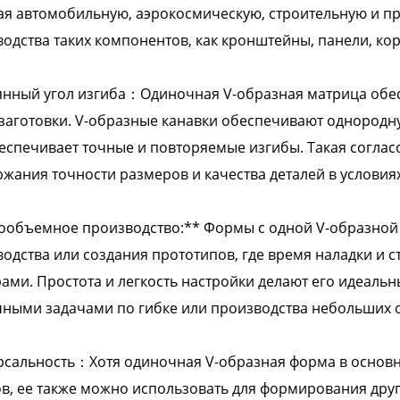
я автомобильную, аэрокосмическую, строительную и пр
одства таких компонентов, как кронштейны, панели, кор
нный угол изгиба：Одиночная V-образная матрица обес
заготовки. V-образные канавки обеспечивают однородн
еспечивает точные и повторяемые изгибы. Такая согла
жания точности размеров и качества деталей в условия
объемное производство:** Формы с одной V-образной 
одства или создания прототипов, где время наладки и 
ами. Простота и легкость настройки делают его идеаль
ными задачами по гибке или производства небольших о
сальность：Хотя одиночная V-образная форма в основн
в, ее также можно использовать для формирования друг