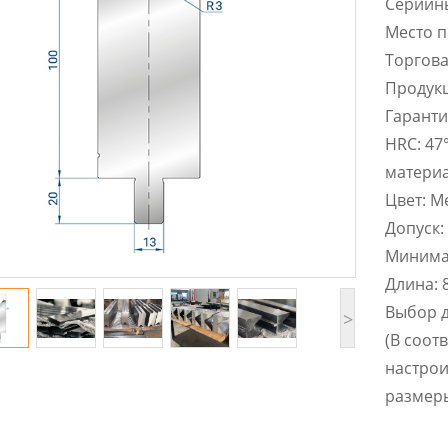
Cерийн
Место п
Торгова
Продукц
Гаранти
HRC: 47
матери
Цвет: М
Допуск:
Минимал
Длина: 
Выбор д
>
(В соот
настро
размер