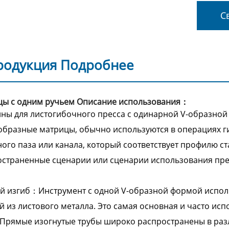
Св
родукция Подробнее
цы с одним ручьем Описание использования：
ны для листогибочного пресса с одинарной V-образной 
образные матрицы, обычно используются в операциях гиб
ого паза или канала, который соответствует профилю с
страненные сценарии или сценарии использования пре
 изгиб：Инструмент с одной V-образной формой исполь
й из листового металла. Это самая основная и часто и
 Прямые изогнутые трубы широко распространены в ра