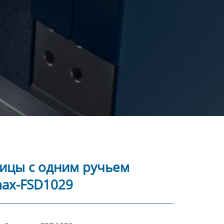
ицы с одним ручьем
ax-FSD1029