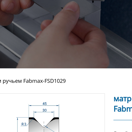
м ручьем Fabmax-FSD1029
матр
Fabm