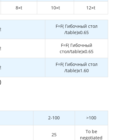
8×t
10×t
12×t
F=F( Гибочный стол
2
/table)x0.65
F=F( Гибочный
2
стол/table)x0.65
F=F( Гибочный стол
2
/table)x1.60
)
2-100
>100
To be
25
negotiated