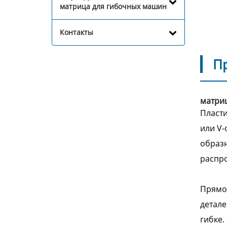
матрица для гибочных машин
Контакты
П
матри
Пласти
или V-
образн
распро
Прямой
детале
гибке.