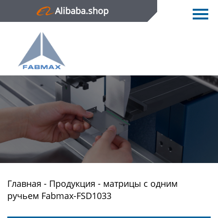
Alibaba.shop
Главная
Продукция
Новости
О нас
Контактная информация
Главная
-
Продукция
-
матрицы с одним
ручьем Fabmax-FSD1033