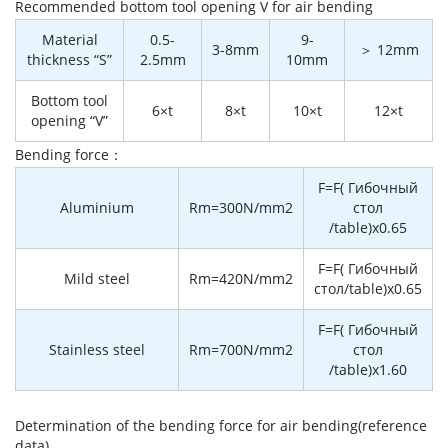
Recommended bottom tool opening V for air bending
Material
0.5-
9-
3-8mm
＞ 12mm
thickness “S”
2.5mm
10mm
Bottom tool
6×t
8×t
10×t
12×t
opening “V”
Bending force：
F=F( Гибочный
Aluminium
Rm=300N/mm2
стол
/table)x0.65
F=F( Гибочный
Mild steel
Rm=420N/mm2
стол/table)x0.65
F=F( Гибочный
Stainless steel
Rm=700N/mm2
стол
/table)x1.60
Determination of the bending force for air bending(reference
data)