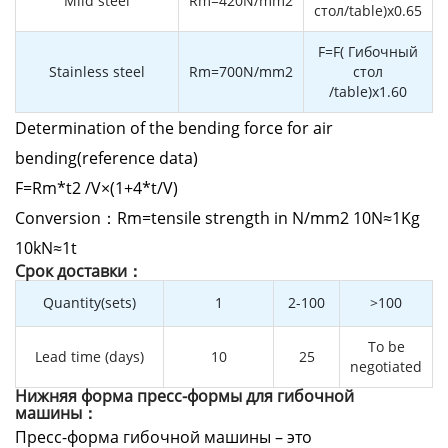
Mild steel
Rm=420N/mm2
стол/table)x0.65
F=F( Гибочный
Stainless steel
Rm=700N/mm2
стол
/table)x1.60
Determination of the bending force for air
bending(reference data)
F=Rm*t2 /V×(1+4*t/V)
Conversion：Rm=tensile strength in N/mm2 10N≈1Kg
10kN≈1t
Cрок доставки：
Quantity(sets)
1
2-100
>100
To be
Lead time (days)
10
25
negotiated
Нижняя форма пресс-формы для гибочной
машины：
Пресс-форма гибочной машины – это