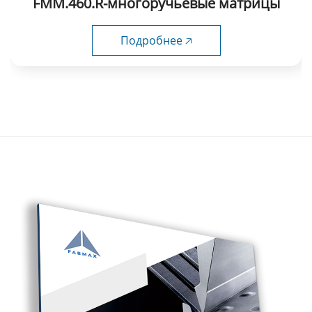
FMM.460.R-многоручьевые матрицы
Подробнее 🡥