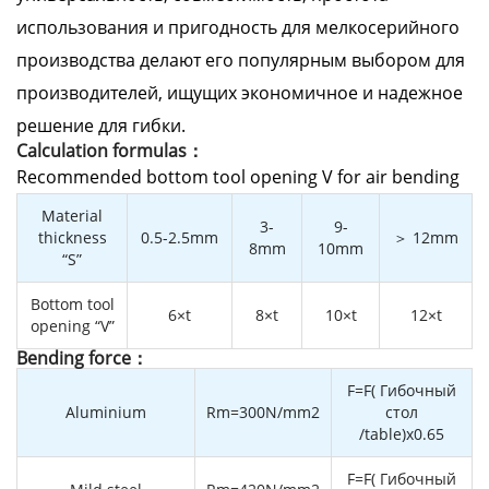
использования и пригодность для мелкосерийного
производства делают его популярным выбором для
производителей, ищущих экономичное и надежное
решение для гибки.
Calculation formulas：
Recommended bottom tool opening V for air bending
Material
3-
9-
thickness
0.5-2.5mm
＞ 12mm
8mm
10mm
“S”
Bottom tool
6×t
8×t
10×t
12×t
opening “V”
Bending force：
F=F( Гибочный
Aluminium
Rm=300N/mm2
стол
/table)x0.65
F=F( Гибочный