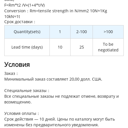
F=Rm*t2 /V×(1+4*t/V)
Conversion：Rm=tensile strength in N/mm2 10N≈1Kg
10kN≈1t
Cрок доставки：
Quantity(sets)
1
2-100
>100
To be
Lead time (days)
10
25
negotiated
Условия
Заказ：
Минимальный заказ составляет 20,00 долл. США.
Специальные заказы：
Все специальные заказы не подлежат отмене, возврату и
возмещению.
Условия оплаты：
Срок действия — 10 дней. Цены по каталогу могут быть
изменены без предварительного уведомления.