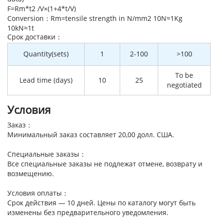
F=Rm*t2 /V×(1+4*t/V)
Conversion：Rm=tensile strength in N/mm2 10N≈1Kg
10kN≈1t
Cрок доставки：
Quantity(sets)
1
2-100
>100
To be
Lead time (days)
10
25
negotiated
Условия
Заказ：
Минимальный заказ составляет 20,00 долл. США.
Специальные заказы：
Все специальные заказы не подлежат отмене, возврату и
возмещению.
Условия оплаты：
Срок действия — 10 дней. Цены по каталогу могут быть
изменены без предварительного уведомления.