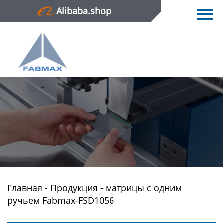
Alibaba.shop
Главная
Продукция
Новости
О нас
Контактная информация
Главная
-
Продукция
-
матрицы с одним
ручьем Fabmax-FSD1056