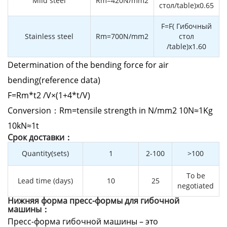
Mild steel
Rm=420N/mm2
стол/table)x0.65
F=F( Гибочный
Stainless steel
Rm=700N/mm2
стол
/table)x1.60
Determination of the bending force for air
bending(reference data)
F=Rm*t2 /V×(1+4*t/V)
Conversion：Rm=tensile strength in N/mm2 10N≈1Kg
10kN≈1t
Cрок доставки：
Quantity(sets)
1
2-100
>100
To be
Lead time (days)
10
25
negotiated
Нижняя форма пресс-формы для гибочной
машины：
Пресс-форма гибочной машины – это