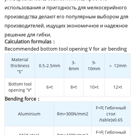
использования и пригодность для мелкосерийного
производства делают его популярным выбором для
производителей, ищущих экономичное и надежное
решение для гибки.
Calculation formulas：
Recommended bottom tool opening V for air bending
Material
3-
9-
thickness
0.5-2.5mm
＞ 12mm
8mm
10mm
“S”
Bottom tool
6×t
8×t
10×t
12×t
opening “V”
Bending force：
F=F( Гибочный
Aluminium
Rm=300N/mm2
стол
/table)x0.65
F=F( Гибочный