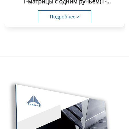
Т-матрицы с одним ручьем(Т-
образные) fabmax-TD1051
Подробнее 🡥