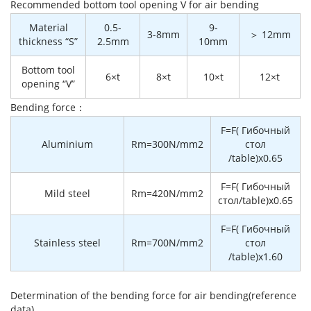
Recommended bottom tool opening V for air bending
Material
0.5-
9-
3-8mm
＞ 12mm
thickness “S”
2.5mm
10mm
Bottom tool
6×t
8×t
10×t
12×t
opening “V”
Bending force：
F=F( Гибочный
Aluminium
Rm=300N/mm2
стол
/table)x0.65
F=F( Гибочный
Mild steel
Rm=420N/mm2
стол/table)x0.65
F=F( Гибочный
Stainless steel
Rm=700N/mm2
стол
/table)x1.60
Determination of the bending force for air bending(reference
data)