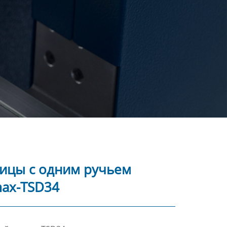
ицы с одним ручьем
ax-TSD34