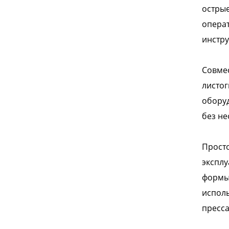
острые
операт
инстру
Совме
листог
оборуд
без н
Просто
эксплу
формы 
исполь
пресса