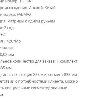
ый номер: TSD34
роисхождения: Аньхой, Китай
я марка: FABMAX
ия: матрицы с одним ручьем
я: 2 года
°±2°
ал：42CrMo
еталлик
 0,02 мм
ьное количество для заказа: 1 комплект
835 мм
лины: вся секция 835 мм, сегмент 835 мм
ветствии с потребностями клиента, можно
ить специальные сегментированные
ы)