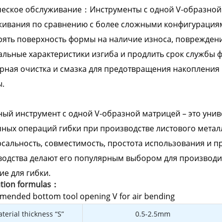
ческое обслуживание：Инструменты с одной V-образно
живания по сравнению с более сложными конфигурациям
ять поверхность формы на наличие износа, поврежден
льные характеристики изгиба и продлить срок службы 
рная очистка и смазка для предотвращения накопления
.
ый инструмент с одной V-образной матрицей – это уни
ных операций гибки при производстве листового металла
сальность, совместимость, простота использования и п
водства делают его популярным выбором для производ
е для гибки.
ation formulas：
ended bottom tool opening V for air bending
terial thickness “S”
0.5-2.5mm