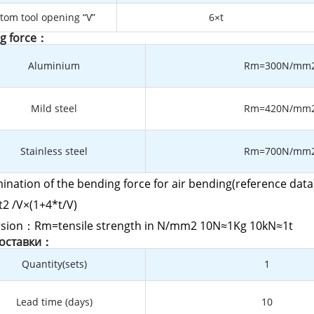
tom tool opening “V”
6×t
g force：
Aluminium
Rm=300N/mm
Mild steel
Rm=420N/mm
Stainless steel
Rm=700N/mm
ination of the bending force for air bending(reference data
2 /V×(1+4*t/V)
sion：Rm=tensile strength in N/mm2 10N≈1Kg 10kN≈1t
доставки：
Quantity(sets)
1
Lead time (days)
10