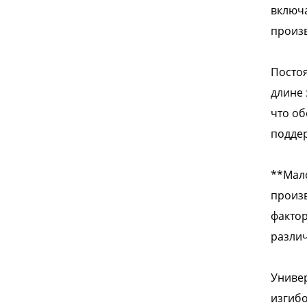
включа
произв
Постоя
длине 
что об
поддер
**Мало
произв
фактор
различ
Универ
изгибо