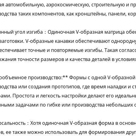
я автомобильную, аэрокосмическую, строительную и пр
одства таких компонентов, как кронштейны, панели, кор
нный угол изгиба：Одиночная V-образная матрица обес
заготовки. V-образные канавки обеспечивают однородн
еспечивает точные и повторяемые изгибы. Такая согла
жания точности размеров и качества деталей в условия
объемное производство:** Формы с одной V-образной 
одства или создания прототипов, где время наладки и 
ами. Простота и легкость настройки делают его идеаль
ными задачами по гибке или производства небольших о
сальность：Хотя одиночная V-образная форма в основн
в, ее также можно использовать для формирования друг