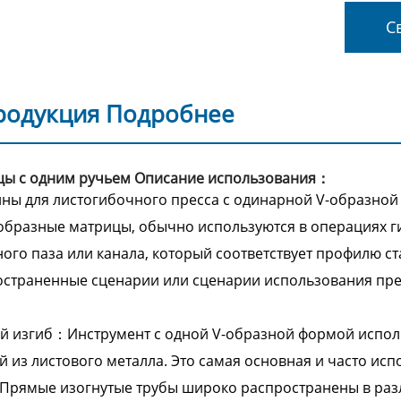
Св
родукция Подробнее
цы с одним ручьем Описание использования：
ны для листогибочного пресса с одинарной V-образной 
образные матрицы, обычно используются в операциях гиб
ого паза или канала, который соответствует профилю с
страненные сценарии или сценарии использования пре
 изгиб：Инструмент с одной V-образной формой исполь
й из листового металла. Это самая основная и часто и
 Прямые изогнутые трубы широко распространены в ра