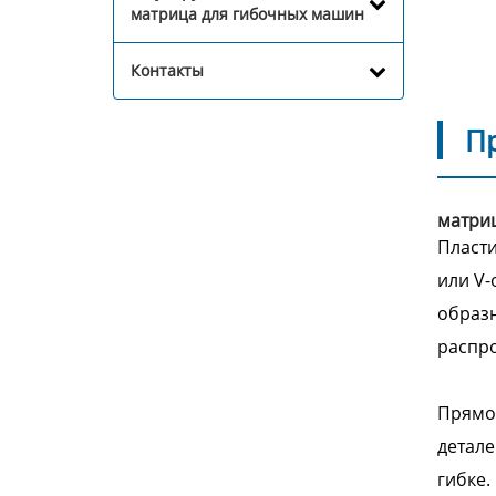
матрица для гибочных машин
Контакты
П
матри
Пласти
или V-
образн
распро
Прямой
детале
гибке.