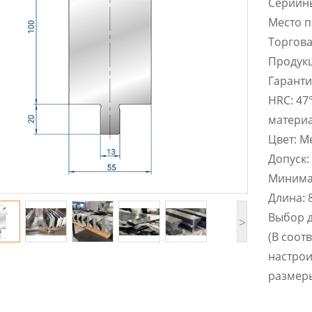
Cерийн
Место п
Торгова
Продукц
Гаранти
HRC: 47
матери
Цвет: М
Допуск:
Минимал
Длина: 
Выбор д
>
(В соот
настро
размер