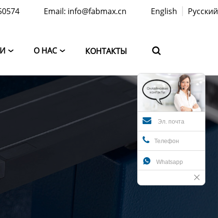
50574
Email: info@fabmax.cn
English
Русский
ТИ
О НАС
КОНТАКТЫ



Эл. почта
Телефон

Whatsapp