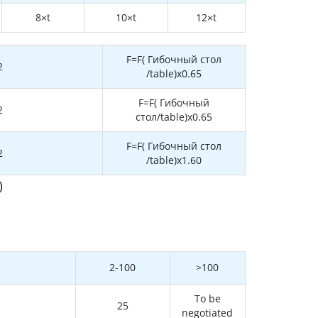
8×t
10×t
12×t
F=F( Гибочный стол
2
/table)x0.65
F=F( Гибочный
2
стол/table)x0.65
F=F( Гибочный стол
2
/table)x1.60
)
2-100
>100
To be
25
negotiated