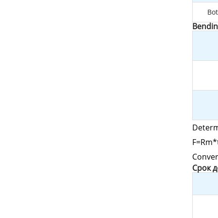
Bot
Bendin
Determ
F=Rm*t
Conver
Cрок 