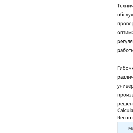
Техни
обслу
провер
оптима
регуля
работы
Гибочн
различ
универ
произ
решени
Calcul
Recomm
Ma