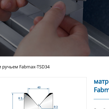
м ручьем Fabmax-TSD34
матр
Fabm