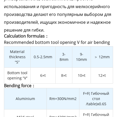
использования и пригодность для мелкосерийного
производства делают его популярным выбором для
производителей, ищущих экономичное и надежное
решение для гибки.
Calculation formulas：
Recommended bottom tool opening V for air bending
Material
3-
9-
thickness
0.5-2.5mm
＞ 12mm
8mm
10mm
“S”
Bottom tool
6×t
8×t
10×t
12×t
opening “V”
Bending force：
F=F( Гибочный
Aluminium
Rm=300N/mm2
стол
/table)x0.65
F=F( Гибочный