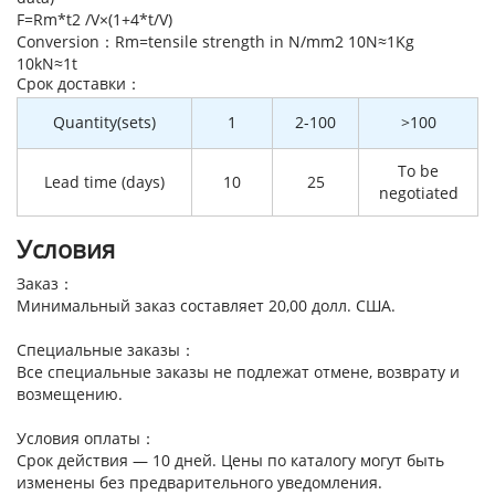
F=Rm*t2 /V×(1+4*t/V)
Conversion：Rm=tensile strength in N/mm2 10N≈1Kg
10kN≈1t
Cрок доставки：
Quantity(sets)
1
2-100
>100
To be
Lead time (days)
10
25
negotiated
Условия
Заказ：
Минимальный заказ составляет 20,00 долл. США.
Специальные заказы：
Все специальные заказы не подлежат отмене, возврату и
возмещению.
Условия оплаты：
Срок действия — 10 дней. Цены по каталогу могут быть
изменены без предварительного уведомления.