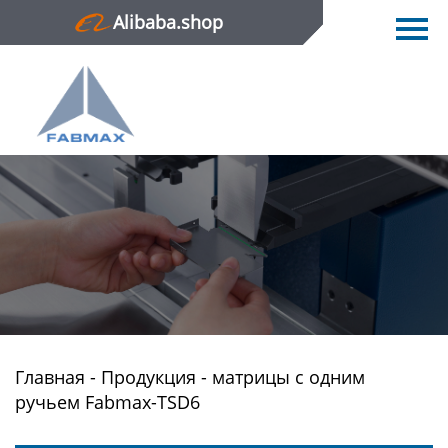
Alibaba.shop
Главная
Продукция
Новости
О нас
Контактная информация
Главная
-
Продукция
-
матрицы с одним
ручьем Fabmax-TSD6