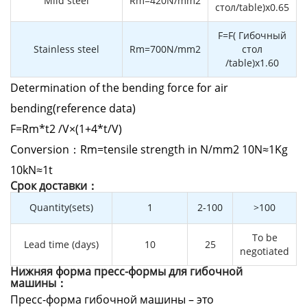
Mild steel
Rm=420N/mm2
стол/table)x0.65
F=F( Гибочный
Stainless steel
Rm=700N/mm2
стол
/table)x1.60
Determination of the bending force for air
bending(reference data)
F=Rm*t2 /V×(1+4*t/V)
Conversion：Rm=tensile strength in N/mm2 10N≈1Kg
10kN≈1t
Cрок доставки：
Quantity(sets)
1
2-100
>100
To be
Lead time (days)
10
25
negotiated
Нижняя форма пресс-формы для гибочной
машины：
Пресс-форма гибочной машины – это