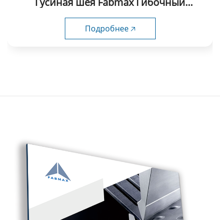
Гусиная шея Fabmax Гибочный
пуансоны-GP1024
Подробнее 🡥