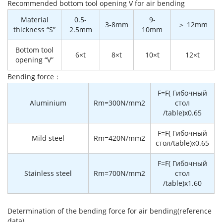
Recommended bottom tool opening V for air bending
Material
0.5-
9-
3-8mm
＞ 12mm
thickness “S”
2.5mm
10mm
Bottom tool
6×t
8×t
10×t
12×t
opening “V”
Bending force：
F=F( Гибочный
Aluminium
Rm=300N/mm2
стол
/table)x0.65
F=F( Гибочный
Mild steel
Rm=420N/mm2
стол/table)x0.65
F=F( Гибочный
Stainless steel
Rm=700N/mm2
стол
/table)x1.60
Determination of the bending force for air bending(reference
data)