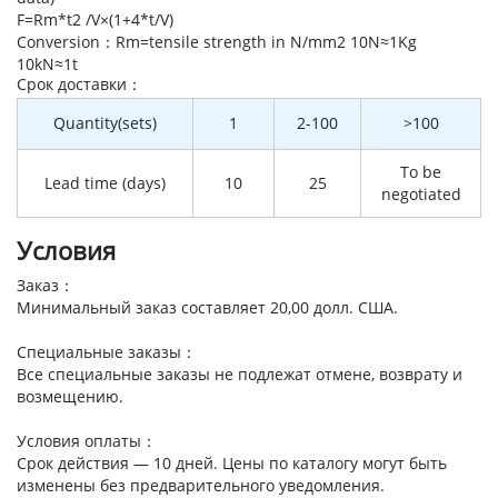
F=Rm*t2 /V×(1+4*t/V)
Conversion：Rm=tensile strength in N/mm2 10N≈1Kg
10kN≈1t
Cрок доставки：
Quantity(sets)
1
2-100
>100
To be
Lead time (days)
10
25
negotiated
Условия
Заказ：
Минимальный заказ составляет 20,00 долл. США.
Специальные заказы：
Все специальные заказы не подлежат отмене, возврату и
возмещению.
Условия оплаты：
Срок действия — 10 дней. Цены по каталогу могут быть
изменены без предварительного уведомления.