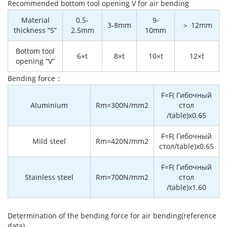
Recommended bottom tool opening V for air bending
Material
0.5-
9-
3-8mm
＞ 12mm
thickness “S”
2.5mm
10mm
Bottom tool
6×t
8×t
10×t
12×t
opening “V”
Bending force：
F=F( Гибочный
Aluminium
Rm=300N/mm2
стол
/table)x0.65
F=F( Гибочный
Mild steel
Rm=420N/mm2
стол/table)x0.65
F=F( Гибочный
Stainless steel
Rm=700N/mm2
стол
/table)x1.60
Determination of the bending force for air bending(reference
data)