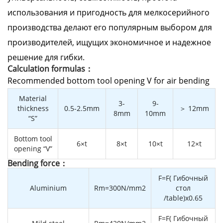
использования и пригодность для мелкосерийного
производства делают его популярным выбором для
производителей, ищущих экономичное и надежное
решение для гибки.
Calculation formulas：
Recommended bottom tool opening V for air bending
Material
3-
9-
thickness
0.5-2.5mm
＞ 12mm
8mm
10mm
“S”
Bottom tool
6×t
8×t
10×t
12×t
opening “V”
Bending force：
F=F( Гибочный
Aluminium
Rm=300N/mm2
стол
/table)x0.65
F=F( Гибочный