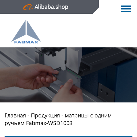
Alibaba.shop
Главная
Продукция
Новости
О нас
Контактная информация
Главная
-
Продукция
-
матрицы с одним
ручьем Fabmax-WSD1003