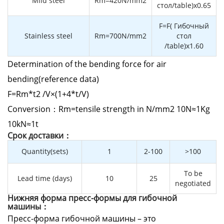
Mild steel
Rm=420N/mm2
стол/table)x0.65
F=F( Гибочный
Stainless steel
Rm=700N/mm2
стол
/table)x1.60
Determination of the bending force for air
bending(reference data)
F=Rm*t2 /V×(1+4*t/V)
Conversion：Rm=tensile strength in N/mm2 10N≈1Kg
10kN≈1t
Cрок доставки：
Quantity(sets)
1
2-100
>100
To be
Lead time (days)
10
25
negotiated
Нижняя форма пресс-формы для гибочной
машины：
Пресс-форма гибочной машины – это