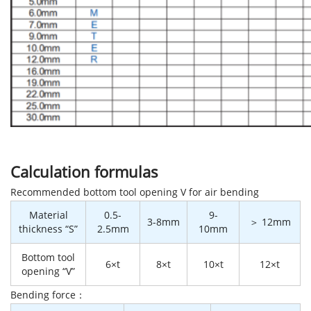
Calculation formulas
Recommended bottom tool opening V for air bending
Material
0.5-
9-
3-8mm
＞ 12mm
thickness “S”
2.5mm
10mm
Bottom tool
6×t
8×t
10×t
12×t
opening “V”
Bending force：