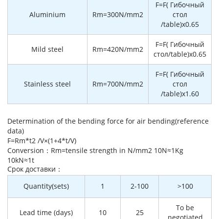
F=F( Гибочный
Aluminium
Rm=300N/mm2
стол
/table)x0.65
F=F( Гибочный
Mild steel
Rm=420N/mm2
стол/table)x0.65
F=F( Гибочный
Stainless steel
Rm=700N/mm2
стол
/table)x1.60
Determination of the bending force for air bending(reference
data)
F=Rm*t2 /V×(1+4*t/V)
Conversion：Rm=tensile strength in N/mm2 10N≈1Kg
10kN≈1t
Cрок доставки：
Quantity(sets)
1
2-100
>100
To be
Lead time (days)
10
25
negotiated