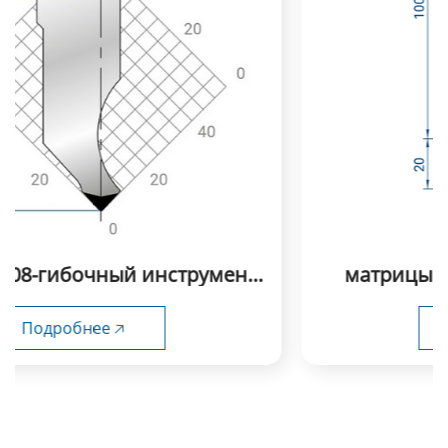
матрицы с одним ручьем Fabmax-
TSD28
Подробнее 🡥