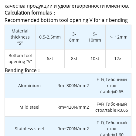
качества продукции и удовлетворенности клиентов.
Calculation formulas：
Recommended bottom tool opening V for air bending
Material
3-
9-
thickness
0.5-2.5mm
＞ 12mm
8mm
10mm
“S”
Bottom tool
6×t
8×t
10×t
12×t
opening “V”
Bending force：
F=F( Гибочный
Aluminium
Rm=300N/mm2
стол
/table)x0.65
F=F( Гибочный
Mild steel
Rm=420N/mm2
стол/table)x0.65
F=F( Гибочный
Stainless steel
Rm=700N/mm2
стол
/table)x1.60