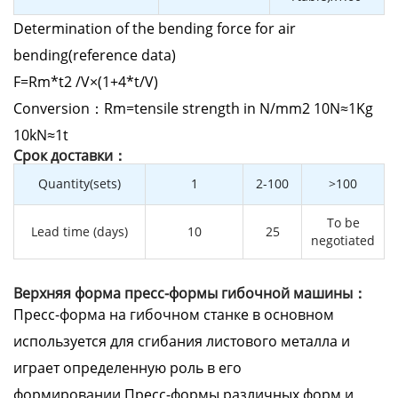
Determination of the bending force for air
bending(reference data)
F=Rm*t2 /V×(1+4*t/V)
Conversion：Rm=tensile strength in N/mm2 10N≈1Kg
10kN≈1t
Cрок доставки：
Quantity(sets)
1
2-100
>100
To be
Lead time (days)
10
25
negotiated
Верхняя форма пресс-формы гибочной машины：
Пресс-форма на гибочном станке в основном
используется для сгибания листового металла и
играет определенную роль в его
формировании.Пресс-формы различных форм и