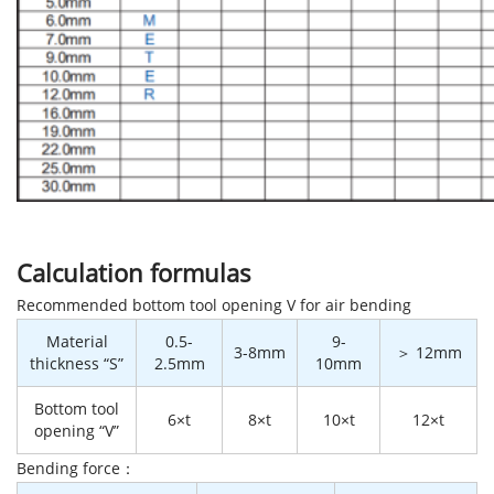
Calculation formulas
Recommended bottom tool opening V for air bending
Material
0.5-
9-
3-8mm
＞ 12mm
thickness “S”
2.5mm
10mm
Bottom tool
6×t
8×t
10×t
12×t
opening “V”
Bending force：