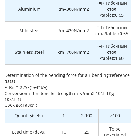
F=F( Гибочный
Aluminium
Rm=300N/mm2
стол
/table)x0.65
F=F( Гибочный
Mild steel
Rm=420N/mm2
стол/table)x0.65
F=F( Гибочный
Stainless steel
Rm=700N/mm2
стол
/table)x1.60
Determination of the bending force for air bending(reference
data)
F=Rm*t2 /V×(1+4*t/V)
Conversion：Rm=tensile strength in N/mm2 10N≈1Kg
10kN≈1t
Cрок доставки：
Quantity(sets)
1
2-100
>100
To be
Lead time (days)
10
25
negotiated