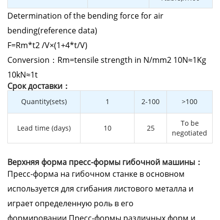
Determination of the bending force for air
bending(reference data)
F=Rm*t2 /V×(1+4*t/V)
Conversion：Rm=tensile strength in N/mm2 10N≈1Kg
10kN≈1t
Cрок доставки：
Quantity(sets)
1
2-100
>100
To be
Lead time (days)
10
25
negotiated
Верхняя форма пресс-формы гибочной машины：
Пресс-форма на гибочном станке в основном
используется для сгибания листового металла и
играет определенную роль в его
формировании.Пресс-формы различных форм и