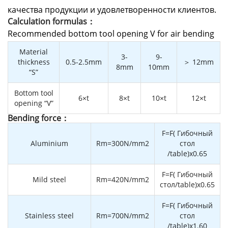
качества продукции и удовлетворенности клиентов.
Calculation formulas：
Recommended bottom tool opening V for air bending
Material
3-
9-
thickness
0.5-2.5mm
＞ 12mm
8mm
10mm
“S”
Bottom tool
6×t
8×t
10×t
12×t
opening “V”
Bending force：
F=F( Гибочный
Aluminium
Rm=300N/mm2
стол
/table)x0.65
F=F( Гибочный
Mild steel
Rm=420N/mm2
стол/table)x0.65
F=F( Гибочный
Stainless steel
Rm=700N/mm2
стол
/table)x1.60