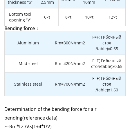
thickness “S”
2.5mm
10mm
Bottom tool
6×t
8×t
10×t
12×t
opening “V”
Bending force：
F=F( Гибочный
Aluminium
Rm=300N/mm2
стол
/table)x0.65
F=F( Гибочный
Mild steel
Rm=420N/mm2
стол/table)x0.65
F=F( Гибочный
Stainless steel
Rm=700N/mm2
стол
/table)x1.60
Determination of the bending force for air
bending(reference data)
F=Rm*t2 /V×(1+4*t/V)