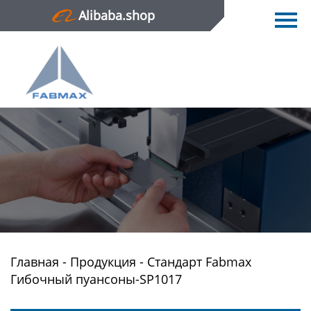
Alibaba.shop
Главная
Продукция
Новости
О нас
Контактная информация
Главная
-
Продукция
-
Стандарт Fabmax
Гибочный пуансоны-SP1017