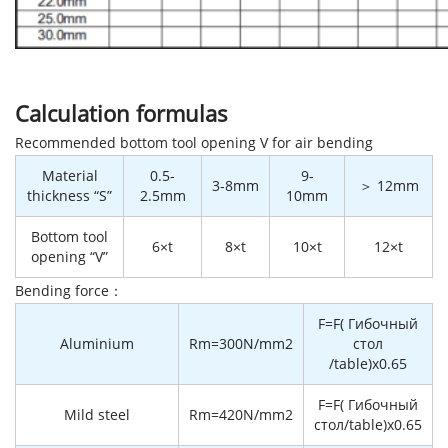
Calculation formulas
Recommended bottom tool opening V for air bending
Material
0.5-
9-
3-8mm
＞ 12mm
thickness “S”
2.5mm
10mm
Bottom tool
6×t
8×t
10×t
12×t
opening “V”
Bending force：
F=F( Гибочный
Aluminium
Rm=300N/mm2
стол
/table)x0.65
F=F( Гибочный
Mild steel
Rm=420N/mm2
стол/table)x0.65