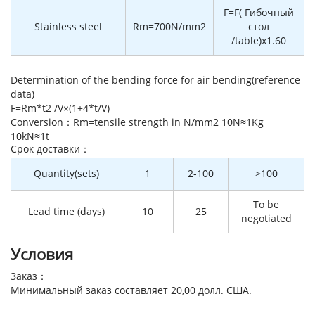
F=F( Гибочный
Stainless steel
Rm=700N/mm2
стол
/table)x1.60
Determination of the bending force for air bending(reference
data)
F=Rm*t2 /V×(1+4*t/V)
Conversion：Rm=tensile strength in N/mm2 10N≈1Kg
10kN≈1t
Cрок доставки：
Quantity(sets)
1
2-100
>100
To be
Lead time (days)
10
25
negotiated
Условия
Заказ：
Минимальный заказ составляет 20,00 долл. США.