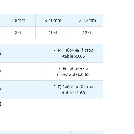
3-8mm
9-10mm
＞ 12mm
8×t
10×t
12×t
F=F( Гибочный стол
2
/table)x0.65
F=F( Гибочный
2
стол/table)x0.65
F=F( Гибочный стол
2
/table)x1.60
)