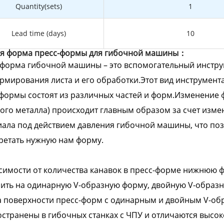
Quantity(sets)
1
Lead time (days)
10
я форма пресс-формы для гибочной машины：
-форма гибочной машины – это вспомогательный инстр
рмирования листа и его обработки.Этот вид инструмента
формы состоят из различных частей и форм.Изменение 
ого металла) происходит главным образом за счет изм
ала под действием давления гибочной машины, что поз
ретать нужную нам форму.
симости от количества канавок в пресс-форме нижнюю
ить на одинарную V-образную форму, двойную V-образ
а поверхности пресс-форм с одинарным и двойным V-об
странены в гибочных станках с ЧПУ и отличаются высок