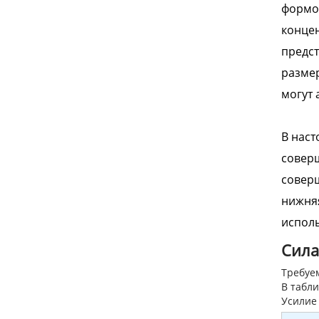
формов
концен
предст
размер
могут 
В наст
соверш
соверш
нижня
исполь
Сила
Требуем
В табли
Усилие 