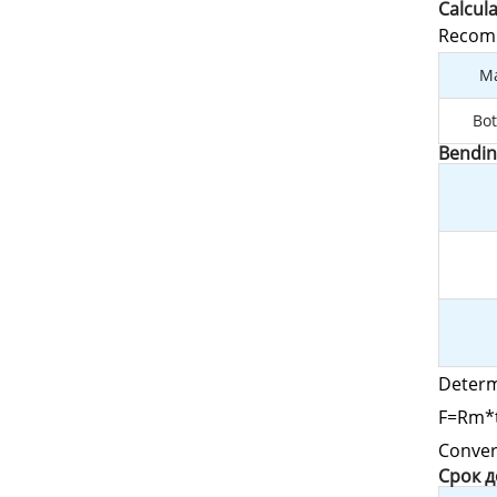
Calcul
Recomm
Ma
Bot
Bendin
Determ
F=Rm*t
Conver
Cрок 