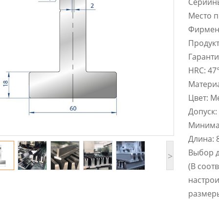
Cерийн
Место п
Фирмен
Продукт
Гаранти
HRC: 47
Матери
Цвет: М
Допуск:
Минимал
Длина: 
Выбор д
>
(В соот
настро
размер