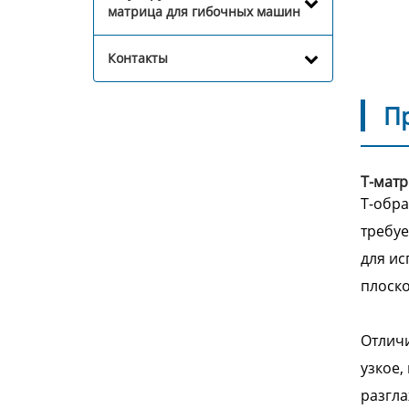
матрица для гибочных машин
Контакты
П
Т-мат
Т-обра
требуе
для ис
плоско
Отличи
узкое,
разгла