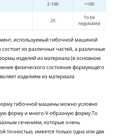
2-100
>100
To be
25
negotiated
умент, используемый гибочной машиной
 состоит из различных частей, а различные
формы изделий из материала (в основном
енения физического состояния формующего
воляет изделиям из материала
 форму гибочной машины можно условно
ную форму и много-V-образную форму.То
разным сечением, которые очень
ой точностью, имеется только одна или две