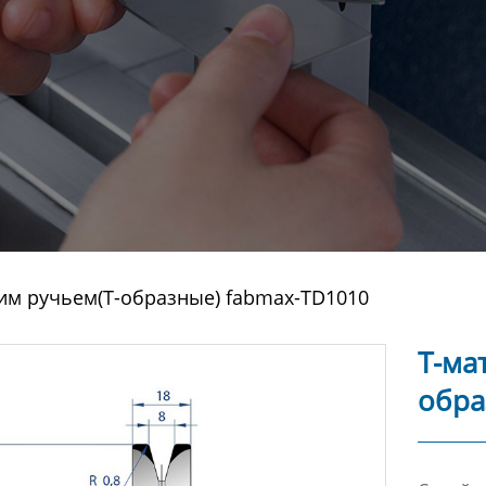
им ручьем(Т-образные) fabmax-TD1010
Т-ма
обра