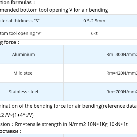
ation formulas：
ended bottom tool opening V for air bending
terial thickness “S”
0.5-2.5mm
tom tool opening “V”
6×t
g force：
Aluminium
Rm=300N/mm
Mild steel
Rm=420N/mm
Stainless steel
Rm=700N/mm
ination of the bending force for air bending(reference data
2 /V×(1+4*t/V)
sion：Rm=tensile strength in N/mm2 10N≈1Kg 10kN≈1t
доставки：