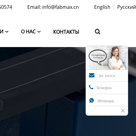
50574
Email: info@fabmax.cn
English
Русский
ТИ
О НАС
КОНТАКТЫ



Эл. почта
Телефон

Whatsapp