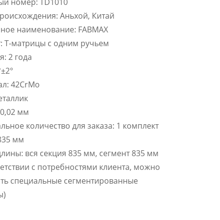
ый номер: TD1010
роисхождения: Аньхой, Китай
ное наименование: FABMAX
: Т-матрицы с одним ручьем
я: 2 года
°±2°
ал: 42CrMo
еталлик
 0,02 мм
ьное количество для заказа: 1 комплект
835 мм
лины: вся секция 835 мм, сегмент 835 мм
ветствии с потребностями клиента, можно
ить специальные сегментированные
ы)