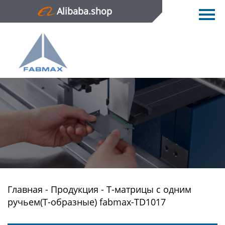
Alibaba.shop
Главная
Продукция
Новости
О нас
Контактная информация
Главная
-
Продукция
-
Т-матрицы с одним
ручьем(Т-образные) fabmax-TD1017