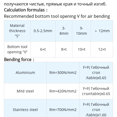
получаются чистые, прямые края и точный изгиб.
Calculation formulas：
Recommended bottom tool opening V for air bending
Material
3-
9-
thickness
0.5-2.5mm
＞ 12mm
8mm
10mm
“S”
Bottom tool
6×t
8×t
10×t
12×t
opening “V”
Bending force：
F=F( Гибочный
Aluminium
Rm=300N/mm2
стол
/table)x0.65
F=F( Гибочный
Mild steel
Rm=420N/mm2
стол/table)x0.65
F=F( Гибочный
Stainless steel
Rm=700N/mm2
стол
/table)x1.60