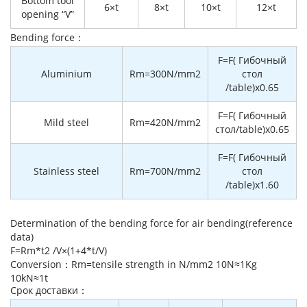
Bottom tool
6×t
8×t
10×t
12×t
opening “V”
Bending force：
F=F( Гибочный
Aluminium
Rm=300N/mm2
стол
/table)x0.65
F=F( Гибочный
Mild steel
Rm=420N/mm2
стол/table)x0.65
F=F( Гибочный
Stainless steel
Rm=700N/mm2
стол
/table)x1.60
Determination of the bending force for air bending(reference
data)
F=Rm*t2 /V×(1+4*t/V)
Conversion：Rm=tensile strength in N/mm2 10N≈1Kg
10kN≈1t
Cрок доставки：