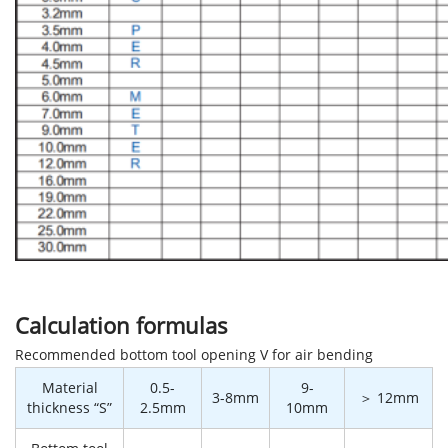
Calculation formulas
Recommended bottom tool opening V for air bending
Material
0.5-
9-
3-8mm
＞ 12mm
thickness “S”
2.5mm
10mm