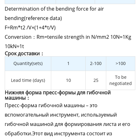
Determination of the bending force for air
bending(reference data)
F=Rm*t2 /V×(1+4*t/V)
Conversion：Rm=tensile strength in N/mm2 10N≈1Kg
10kN≈1t
Cрок доставки：
Quantity(sets)
1
2-100
>100
To be
Lead time (days)
10
25
negotiated
Нижняя форма пресс-формы для гибочной
машины：
Пресс-форма гибочной машины – это
вспомогательный инструмент, используемый
гибочной машиной для формирования листа и его
обработки.Этот вид инструмента состоит из