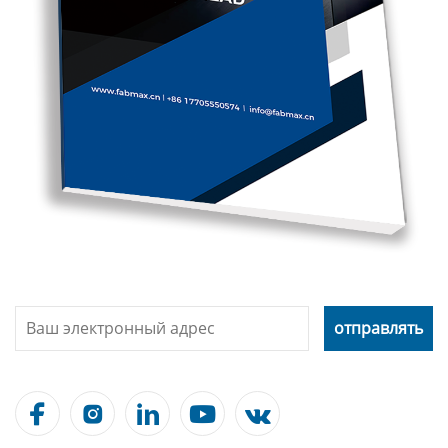




