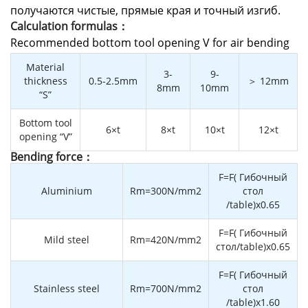
получаются чистые, прямые края и точный изгиб.
Calculation formulas：
Recommended bottom tool opening V for air bending
Material
3-
9-
thickness
0.5-2.5mm
＞ 12mm
8mm
10mm
“S”
Bottom tool
6×t
8×t
10×t
12×t
opening “V”
Bending force：
F=F( Гибочный
Aluminium
Rm=300N/mm2
стол
/table)x0.65
F=F( Гибочный
Mild steel
Rm=420N/mm2
стол/table)x0.65
F=F( Гибочный
Stainless steel
Rm=700N/mm2
стол
/table)x1.60