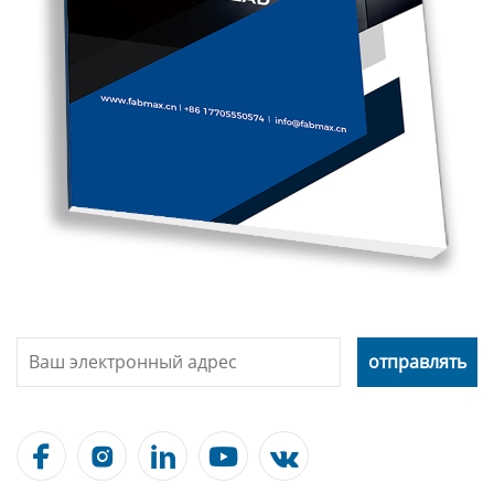




