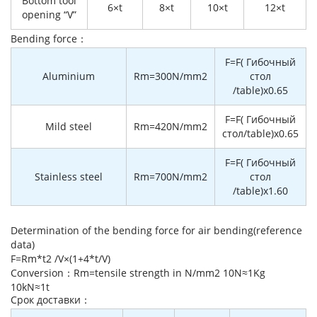
Bottom tool
6×t
8×t
10×t
12×t
opening “V”
Bending force：
F=F( Гибочный
Aluminium
Rm=300N/mm2
стол
/table)x0.65
F=F( Гибочный
Mild steel
Rm=420N/mm2
стол/table)x0.65
F=F( Гибочный
Stainless steel
Rm=700N/mm2
стол
/table)x1.60
Determination of the bending force for air bending(reference
data)
F=Rm*t2 /V×(1+4*t/V)
Conversion：Rm=tensile strength in N/mm2 10N≈1Kg
10kN≈1t
Cрок доставки：