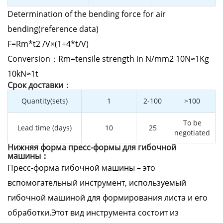
Determination of the bending force for air
bending(reference data)
F=Rm*t2 /V×(1+4*t/V)
Conversion：Rm=tensile strength in N/mm2 10N≈1Kg
10kN≈1t
Cрок доставки：
Quantity(sets)
1
2-100
>100
To be
Lead time (days)
10
25
negotiated
Нижняя форма пресс-формы для гибочной
машины：
Пресс-форма гибочной машины – это
вспомогательный инструмент, используемый
гибочной машиной для формирования листа и его
обработки.Этот вид инструмента состоит из