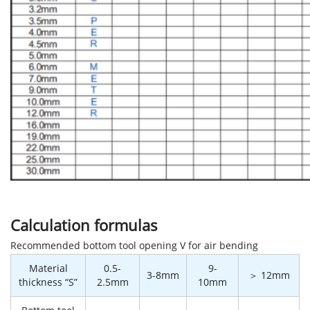
Calculation formulas
Recommended bottom tool opening V for air bending
Material
0.5-
9-
3-8mm
＞ 12mm
thickness “S”
2.5mm
10mm