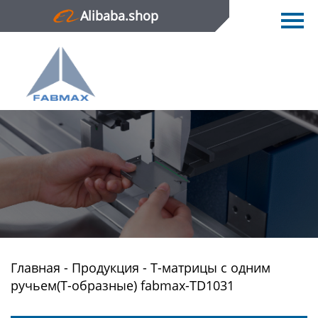
Alibaba.shop
Главная
Продукция
Новости
О нас
Контактная информация
Главная
-
Продукция
-
Т-матрицы с одним
ручьем(Т-образные) fabmax-TD1031