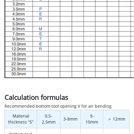
Calculation formulas
Recommended bottom tool opening V for air bending
Material
0.5-
9-
3-8mm
＞ 12mm
thickness “S”
2.5mm
10mm