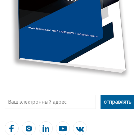




