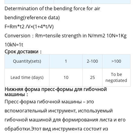
Determination of the bending force for air
bending(reference data)
F=Rm*t2 /V×(1+4*t/V)
Conversion：Rm=tensile strength in N/mm2 10N≈1Kg
10kN≈1t
Cрок доставки：
Quantity(sets)
1
2-100
>100
To be
Lead time (days)
10
25
negotiated
Нижняя форма пресс-формы для гибочной
машины：
Пресс-форма гибочной машины – это
вспомогательный инструмент, используемый
гибочной машиной для формирования листа и его
обработки.Этот вид инструмента состоит из