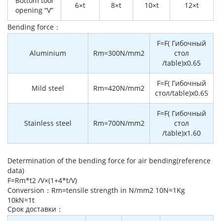
Bottom tool
6×t
8×t
10×t
12×t
opening “V”
Bending force：
F=F( Гибочный
Aluminium
Rm=300N/mm2
стол
/table)x0.65
F=F( Гибочный
Mild steel
Rm=420N/mm2
стол/table)x0.65
F=F( Гибочный
Stainless steel
Rm=700N/mm2
стол
/table)x1.60
Determination of the bending force for air bending(reference
data)
F=Rm*t2 /V×(1+4*t/V)
Conversion：Rm=tensile strength in N/mm2 10N≈1Kg
10kN≈1t
Cрок доставки：