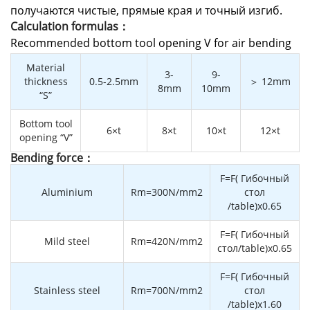
получаются чистые, прямые края и точный изгиб.
Calculation formulas：
Recommended bottom tool opening V for air bending
Material
3-
9-
thickness
0.5-2.5mm
＞ 12mm
8mm
10mm
“S”
Bottom tool
6×t
8×t
10×t
12×t
opening “V”
Bending force：
F=F( Гибочный
Aluminium
Rm=300N/mm2
стол
/table)x0.65
F=F( Гибочный
Mild steel
Rm=420N/mm2
стол/table)x0.65
F=F( Гибочный
Stainless steel
Rm=700N/mm2
стол
/table)x1.60