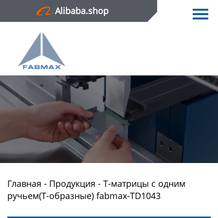
Alibaba.shop
Главная
Продукция
Новости
О нас
Контактная информация
Главная
-
Продукция
-
Т-матрицы с одним
ручьем(Т-образные) fabmax-TD1043