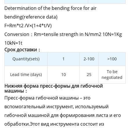
Determination of the bending force for air
bending(reference data)
F=Rm*t2 /V×(1+4*t/V)
Conversion：Rm=tensile strength in N/mm2 10N≈1Kg
10kN≈1t
Cрок доставки：
Quantity(sets)
1
2-100
>100
To be
Lead time (days)
10
25
negotiated
Нижняя форма пресс-формы для гибочной
машины：
Пресс-форма гибочной машины – это
вспомогательный инструмент, используемый
гибочной машиной для формирования листа и его
обработки.Этот вид инструмента состоит из