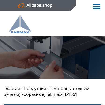
Alibaba.shop
Главная
Продукция
Новости
О нас
Контактная информация
Главная
-
Продукция
-
Т-матрицы с одним
ручьем(Т-образные) fabmax-TD1061