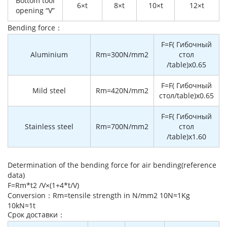
Bottom tool
6×t
8×t
10×t
12×t
opening “V”
Bending force：
F=F( Гибочный
Aluminium
Rm=300N/mm2
стол
/table)x0.65
F=F( Гибочный
Mild steel
Rm=420N/mm2
стол/table)x0.65
F=F( Гибочный
Stainless steel
Rm=700N/mm2
стол
/table)x1.60
Determination of the bending force for air bending(reference
data)
F=Rm*t2 /V×(1+4*t/V)
Conversion：Rm=tensile strength in N/mm2 10N≈1Kg
10kN≈1t
Cрок доставки：