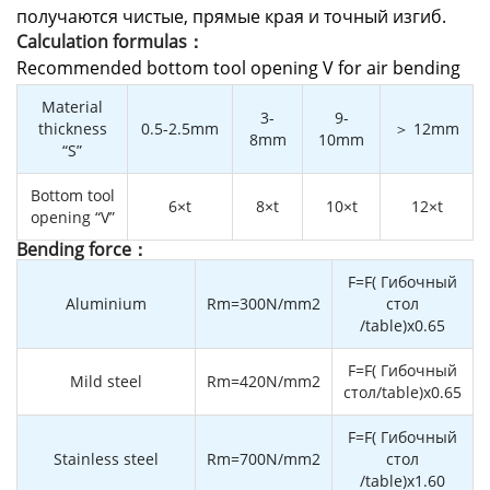
получаются чистые, прямые края и точный изгиб.
Calculation formulas：
Recommended bottom tool opening V for air bending
Material
3-
9-
thickness
0.5-2.5mm
＞ 12mm
8mm
10mm
“S”
Bottom tool
6×t
8×t
10×t
12×t
opening “V”
Bending force：
F=F( Гибочный
Aluminium
Rm=300N/mm2
стол
/table)x0.65
F=F( Гибочный
Mild steel
Rm=420N/mm2
стол/table)x0.65
F=F( Гибочный
Stainless steel
Rm=700N/mm2
стол
/table)x1.60