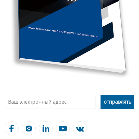




