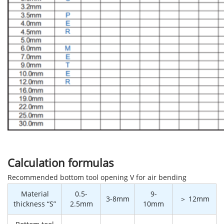
Calculation formulas
Recommended bottom tool opening V for air bending
Material
0.5-
9-
3-8mm
＞ 12mm
thickness “S”
2.5mm
10mm