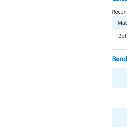
Recom
Mate
Bot
Bend