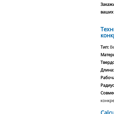
Закажи
ваших 
Техн
конк
Тип:
Ве
Матер
Твердо
Длина:
Рабоча
Радиус 
Совме
конкр
Calc