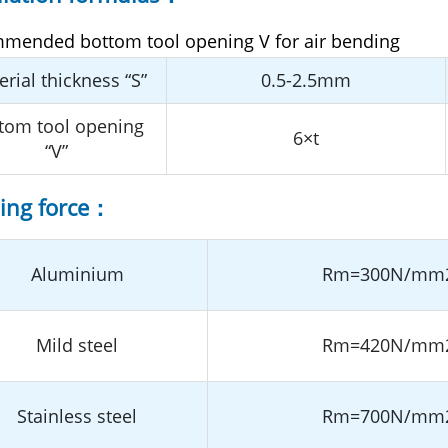
mended bottom tool opening V for air bending
rial thickness “S”
0.5-2.5mm
tom tool opening
6×t
“V”
ing force：
Aluminium
Rm=300N/mm
Mild steel
Rm=420N/mm
Stainless steel
Rm=700N/mm