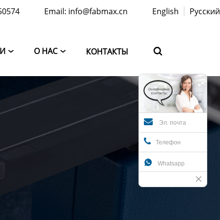
50574
Email: info@fabmax.cn
English
Русский
ТИ
О НАС
КОНТАКТЫ



Эл. почта
Телефон

Whatsapp