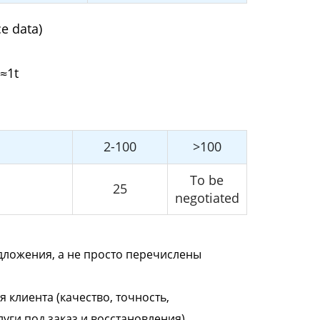
e data)
≈1t
2-100
>100
To be
25
negotiated
ложения, а не просто перечислены
 клиента (качество, точность,
уги под заказ и восстановления).