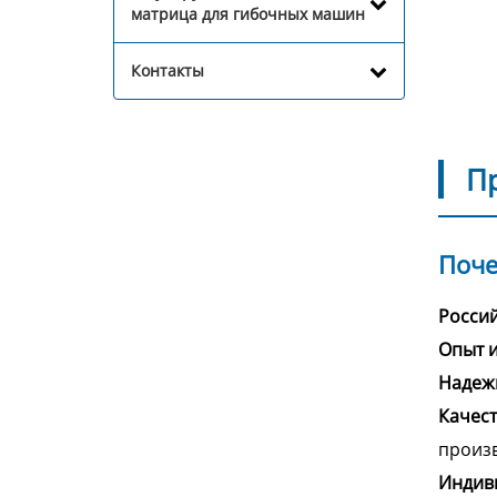
матрица для гибочных машин
Контакты
П
Поче
Россий
Опыт и
Надеж
Качест
произв
Индив