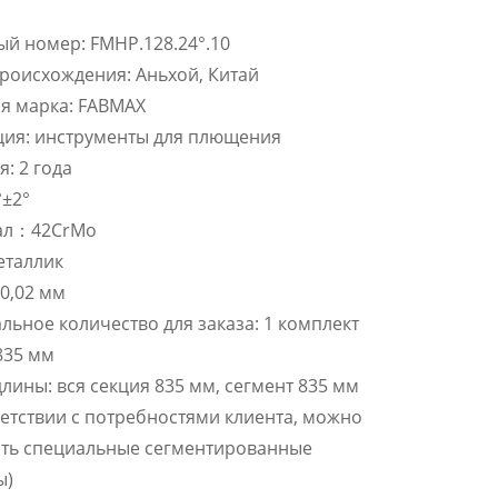
й номер: FMHP.128.24°.10
роисхождения: Аньхой, Китай
я марка: FABMAX
ция: инструменты для плющения
я: 2 года
°±2°
ал：42CrMo
еталлик
 0,02 мм
ьное количество для заказа: 1 комплект
835 мм
лины: вся секция 835 мм, сегмент 835 мм
ветствии с потребностями клиента, можно
ить специальные сегментированные
ы)