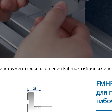
0-инструменты для плющения Fabmax гибочных инс
FMHP
для 
гибо