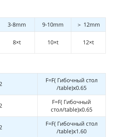
3-8mm
9-10mm
＞ 12mm
8×t
10×t
12×t
F=F( Гибочный стол
2
/table)x0.65
F=F( Гибочный
2
стол/table)x0.65
F=F( Гибочный стол
2
/table)x1.60