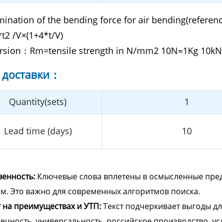
ination of the bending force for air bending(referenc
t2 /V×(1+4*t/V)
rsion：Rm=tensile strength in N/mm2 10N≈1Kg 10kN
 доставки：
Quantity(sets)
1
Lead time (days)
10
венность:
Ключевые слова вплетены в осмысленные пред
м. Это важно для современных алгоритмов поиска.
 на преимуществах и УТП:
Текст подчеркивает выгоды для
ечность, универсальность, российское производство, усл