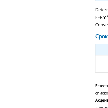
Determ
F=Rm*
Conve
Cрок
Естест
списко
Акцент
долгов