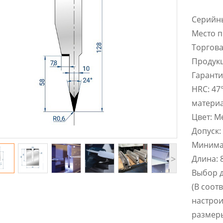
Cерийны
Место п
Торгова
Продук
Гаранти
HRC: 47
матери
Цвет: М
Допуск:
Минимал
>
Длина: 
Выбор д
(В соот
настро
размер