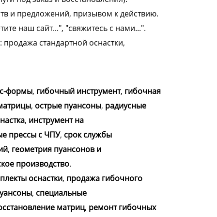
ств и предложений, призывом к действию.
ите наш сайт...", "свяжитесь с нами...".
: продажа стандартной оснастки,
с-формы
,
гибочный инструмент
,
гибочная
матрицы
,
острые пуансоны
,
радиусные
настка
,
инструмент на
е прессы с ЧПУ
,
срок службы
ий
,
геометрия пуансонов и
кое производство
.
плекты оснастки
,
продажа гибочного
пуансоны
,
специальные
осстановление матриц
,
ремонт гибочных