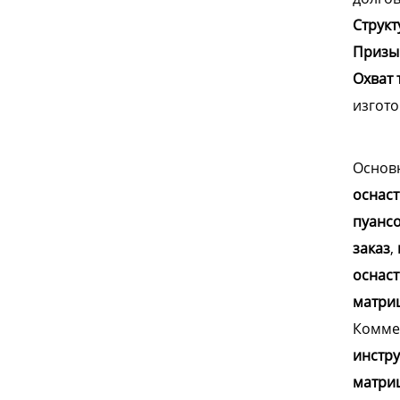
Структ
Призыв
Охват 
изгото
Основ
оснаст
пуанс
заказ
,
оснаст
матри
Комме
инстр
матри