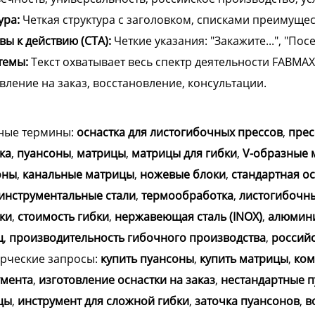
ура:
Четкая структура с заголовком, списками преимуще
ы к действию (CTA):
Четкие указания: "Закажите...", "Посет
темы:
Текст охватывает весь спектр деятельности FABMAX
вление на заказ, восстановление, консультации.
ные термины:
оснастка для листогибочных прессов
,
прес
ка
,
пуансоны
,
матрицы
,
матрицы для гибки
,
V-образные 
оны
,
канальные матрицы
,
ножевые блоки
,
стандартная ос
инструментальные стали
,
термообработка
,
листогибочны
ки
,
стоимость гибки
,
нержавеющая сталь (INOX)
,
алюмин
ц
,
производительность гибочного производства
,
российс
рческие запросы:
купить пуансоны
,
купить матрицы
,
ком
умента
,
изготовление оснастки на заказ
,
нестандартные 
цы
,
инструмент для сложной гибки
,
заточка пуансонов
,
в