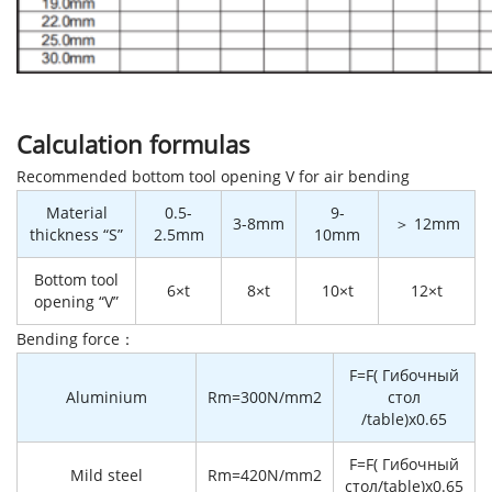
Calculation formulas
Recommended bottom tool opening V for air bending
Material
0.5-
9-
3-8mm
＞ 12mm
thickness “S”
2.5mm
10mm
Bottom tool
6×t
8×t
10×t
12×t
opening “V”
Bending force：
F=F( Гибочный
Aluminium
Rm=300N/mm2
стол
/table)x0.65
F=F( Гибочный
Mild steel
Rm=420N/mm2
стол/table)x0.65