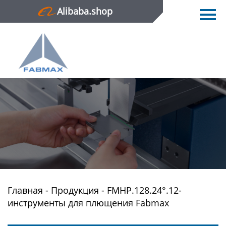
Alibaba.shop
Главная
Продукция
Новости
О нас
Контактная информация
Главная
-
Продукция
-
FMHP.128.24°.12-
инструменты для плющения Fabmax