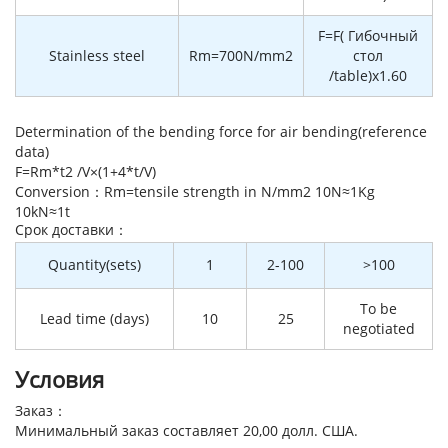
F=F( Гибочный
Stainless steel
Rm=700N/mm2
стол
/table)x1.60
Determination of the bending force for air bending(reference
data)
F=Rm*t2 /V×(1+4*t/V)
Conversion：Rm=tensile strength in N/mm2 10N≈1Kg
10kN≈1t
Cрок доставки：
Quantity(sets)
1
2-100
>100
To be
Lead time (days)
10
25
negotiated
Условия
Заказ：
Минимальный заказ составляет 20,00 долл. США.