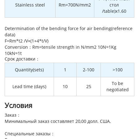
Stainless steel
Rm=700N/mm2
стол
/table)x1.60
Determination of the bending force for air bending(reference
data)
F=Rm*t2 /V×(1+4*t/V)
Conversion：Rm=tensile strength in N/mm2 10N≈1Kg
10kN≈1t
Cрок доставки：
Quantity(sets)
1
2-100
>100
To be
Lead time (days)
10
25
negotiated
Условия
Заказ：
Минимальный заказ составляет 20,00 долл. США.
Специальные заказы：