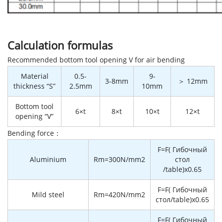
Calculation formulas
Recommended bottom tool opening V for air bending
Material
0.5-
9-
3-8mm
＞ 12mm
thickness “S”
2.5mm
10mm
Bottom tool
6×t
8×t
10×t
12×t
opening “V”
Bending force：
F=F( Гибочный
Aluminium
Rm=300N/mm2
стол
/table)x0.65
F=F( Гибочный
Mild steel
Rm=420N/mm2
стол/table)x0.65
F=F( Гибочный