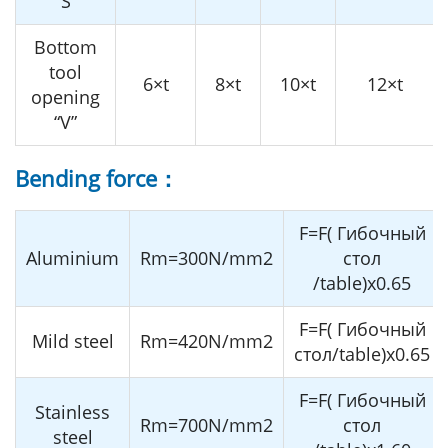
“S”
Bottom
tool
6×t
8×t
10×t
12×t
opening
“V”
Bending force：
F=F( Гибочный
Aluminium
Rm=300N/mm2
стол
/table)x0.65
F=F( Гибочный
Mild steel
Rm=420N/mm2
стол/table)x0.65
F=F( Гибочный
Stainless
Rm=700N/mm2
стол
steel