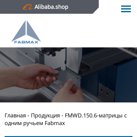
Alibaba.shop
Главная
Продукция
Новости
О нас
Контактная информация
Главная
-
Продукция
-
FMWD.150.6-матрицы с
одним ручьем Fabmax