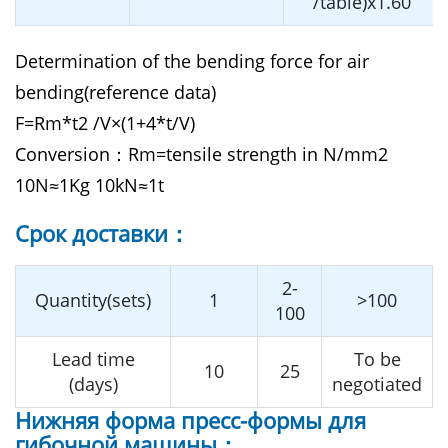
/table)x1.60
Determination of the bending force for air
bending(reference data)
F=Rm*t2 /V×(1+4*t/V)
Conversion：Rm=tensile strength in N/mm2
10N≈1Kg 10kN≈1t
Cрок доставки：
2-
Quantity(sets)
1
>100
100
Lead time
To be
10
25
(days)
negotiated
Нижняя форма пресс-формы для
гибочной машины：