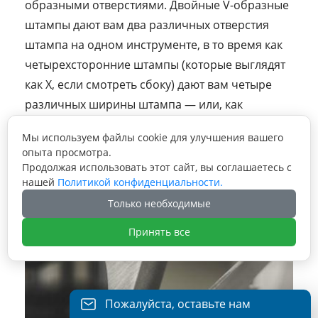
образными отверстиями. Двойные V-образные
штампы дают вам два различных отверстия
штампа на одном инструменте, в то время как
четырехсторонние штампы (которые выглядят
как X, если смотреть сбоку) дают вам четыре
различных ширины штампа — или, как
показано на рисунке 12, иногда больше. Если
Мы используем файлы cookie для улучшения вашего
вам нужен другой проем штампа, вы
опыта просмотра.
переворачиваете его в нужную сторону.
Продолжая использовать этот сайт, вы соглашаетесь с
нашей
Политикой конфиденциальности.
Только необходимые
Принять все
Пожалуйста, оставьте нам