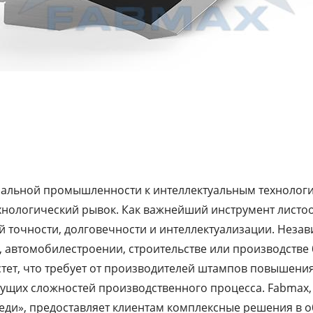
обальной промышленности к интеллектуальным технолог
хнологический рывок. Как важнейший инструмент листо
 точности, долговечности и интеллектуализации. Независ
автомобилестроении, строительстве или производстве б
тет, что требует от производителей штампов повышения
ущих сложностей производственного процесса. Fabmax, 
еди», предоставляет клиентам комплексные решения в о