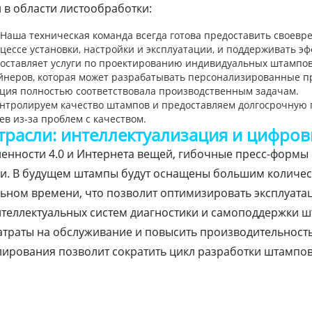
 в области листообработки:
 Наша техническая команда всегда готова предоставить своев
ессе установки, настройки и эксплуатации, и поддерживать эф
доставляет услуги по проектированию индивидуальных штампо
неров, которая может разрабатывать персонализированные пр
кция полностью соответствовала производственным задачам.
онтролируем качество штампов и предоставляем долгосрочную 
в из-за проблем с качеством.
отрасли: интеллектуализация и цифро
нности 4.0 и Интернета вещей, гибочные пресс-формы 
и. В будущем штампы будут оснащены большим количес
льном времени, что позволит оптимизировать эксплуата
теллектуальных систем диагностики и самоподдержки ш
затраты на обслуживание и повысить производительность
ирования позволит сократить цикл разработки штампов