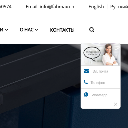
50574
Email: info@fabmax.cn
English
Русский
ТИ
О НАС
КОНТАКТЫ



Эл. почта
Телефон

Whatsapp