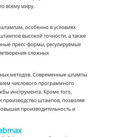
по всему миру.
штампам, особенно в условиях
штампов высокой точности, а также
нные пресс-формы, регулируемые
летворения сложных
онных методов. Современные штампы
анием числового программного
жбы инструмента. Кроме того,
и производство штампов, позволяя
повышая производительность и
Fabmax