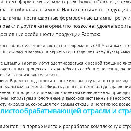
й пресс-форм в китайском городе Боуван ("столице резк
бласти гибочных штампов. Наш ассортимент продукции 
 штампы, нестандартные формовочные штампы, регули
 резки и другие категории, что позволяет удовлетвори
т основные особенности продукции Fabmax:
мпы Fabmax изготавливаются на современных ЧПУ-станках, что
 шлифовку и закалку поверхности, что делает режущую кромку 
ые штампы Fabmax могут адаптироваться к разной толщине лис
одственных процессах. Такая гибкость особенно полезна для 
овысить производительность.
инга
: В рамках подготовки к эпохе интеллектуального произво
в реальном времени собирать данные о температуре, давлении
венного процесса и позволяя клиентам своевременно проводит
: Мы используем экологичные и высококачественные износостой
тоту их замены, сокращая тем самым отходы и негативное возд
в листообрабатывающей отрасли и стр
клиентов на первое место и разработал комплексную ст