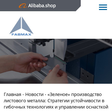
Alibaba.shop
Главная
Продукция
Новости
О нас
Контактная информация
Главная
-
Новости
-
«Зеленое» производство
листового металла: Стратегии устойчивости в
гибочных технологиях и управлении оснасткой