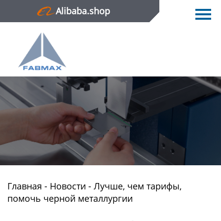
Alibaba.shop
Главная
Продукция
Новости
О нас
Контактная информация
Главная
-
Новости
-
Лучше, чем тарифы,
помочь черной металлургии