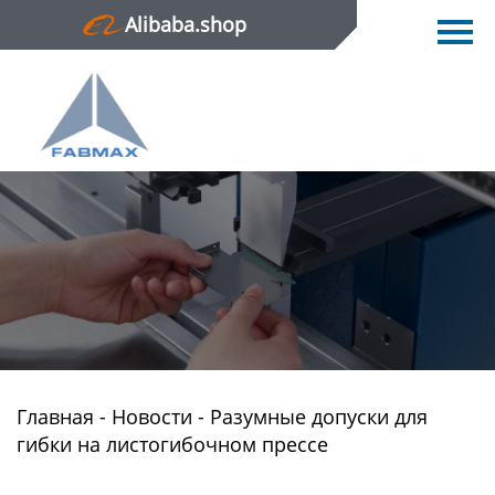
Alibaba.shop
Главная
Продукция
Новости
О нас
Контактная информация
Главная
-
Новости
-
Разумные допуски для
гибки на листогибочном прессе