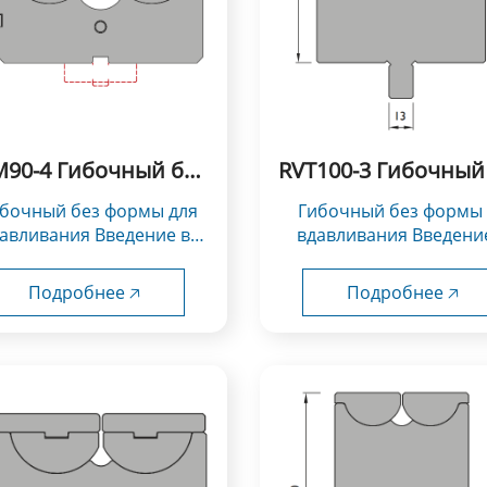
90-4 Гибочный без
RVT100-3 Гибочный
формы для
формы для
Гибочный без формы для
вдавливания
вдавливания
авливания Введение в
вдавливания Введени
использование：
использование：
трументы типа Rolla-V...
Инструменты типа Rolla-
Подробнее 🡥
Подробнее 🡥