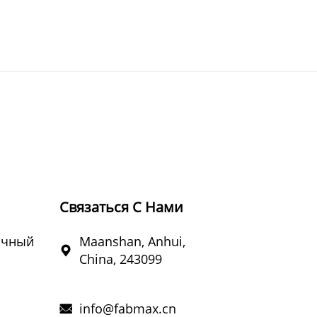
Связаться С Нами
очный
Maanshan, Anhui,

China, 243099
info@fabmax.cn
