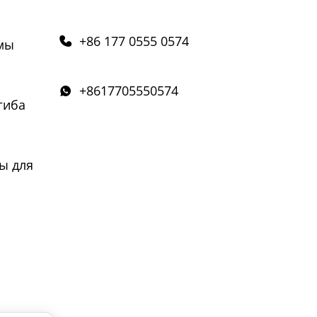
+86 177 0555 0574

мы
+8617705550574

гиба
ы для