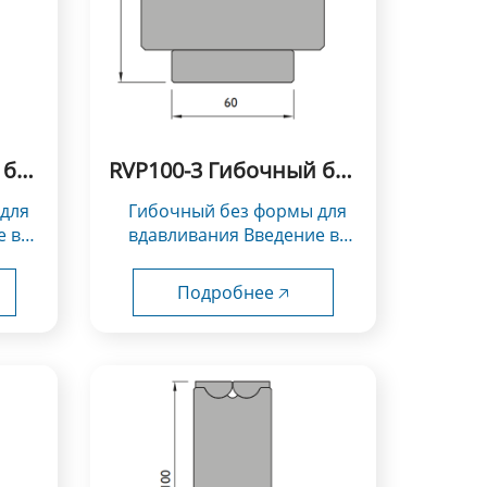
 без
RVP100-3 Гибочный без
формы для
Гибочный без формы для
вдавливания
е в
вдавливания Введение в
использование：
V...
Инструменты типа Rolla-V...
Подробнее 🡥