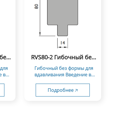
без
RVS80-2 Гибочный без
формы для
Гибочный без формы для
вдавливания
е в
вдавливания Введение в
использование：
V...
Инструменты типа Rolla-V...
Подробнее 🡥