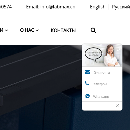
50574
Email: info@fabmax.cn
English
Русский
ТИ
О НАС
КОНТАКТЫ



Эл. почта
Телефон

Whatsapp