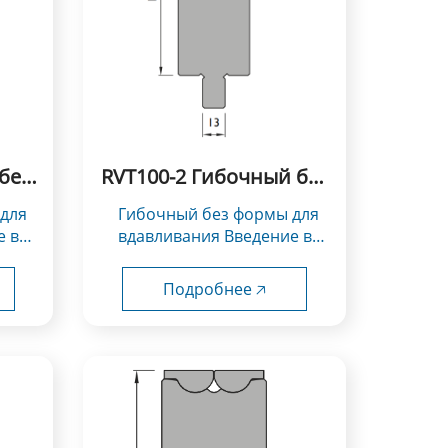
без
RVT100-2 Гибочный без
формы для
Гибочный без формы для
вдавливания
е в
вдавливания Введение в
использование：
V...
Инструменты типа Rolla-V...
Подробнее 🡥