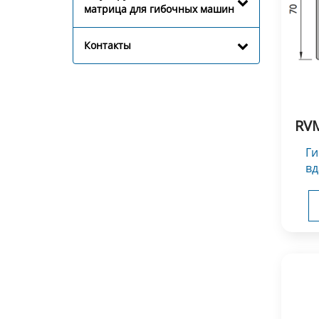
матрица для гибочных машин
Контакты
RVM
Гибочный без формы для
вд
Инс