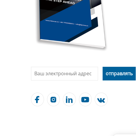




