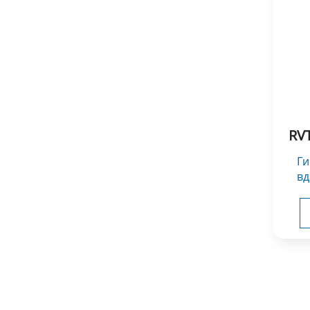
RV
Гибочный без формы для
вд
Инс