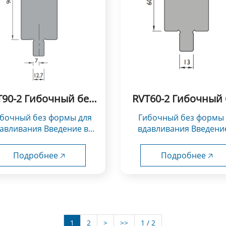
T90-2 Гибочный без
RVT60-2 Гибочный 
формы для
формы для
Гибочный без формы для
вдавливания
вдавливания
авливания Введение в
вдавливания Введени
использование：
использование：
трументы типа Rolla-V...
Инструменты типа Rolla-
Подробнее 🡥
Подробнее 🡥
1
2
>
>>
1 / 2