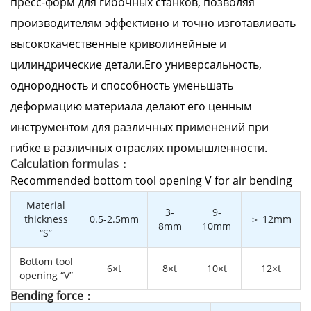
пресс-форм для гибочных станков, позволяя
производителям эффективно и точно изготавливать
высококачественные криволинейные и
цилиндрические детали.Его универсальность,
однородность и способность уменьшать
деформацию материала делают его ценным
инструментом для различных применений при
гибке в различных отраслях промышленности.
Calculation formulas：
Recommended bottom tool opening V for air bending
Material
3-
9-
thickness
0.5-2.5mm
＞ 12mm
8mm
10mm
“S”
Bottom tool
6×t
8×t
10×t
12×t
opening “V”
Bending force：