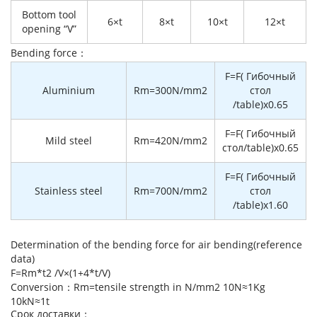
Bottom tool
6×t
8×t
10×t
12×t
opening “V”
Bending force：
F=F( Гибочный
Aluminium
Rm=300N/mm2
стол
/table)x0.65
F=F( Гибочный
Mild steel
Rm=420N/mm2
стол/table)x0.65
F=F( Гибочный
Stainless steel
Rm=700N/mm2
стол
/table)x1.60
Determination of the bending force for air bending(reference
data)
F=Rm*t2 /V×(1+4*t/V)
Conversion：Rm=tensile strength in N/mm2 10N≈1Kg
10kN≈1t
Cрок доставки：