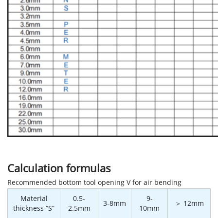
Calculation formulas
Recommended bottom tool opening V for air bending
Material
0.5-
9-
3-8mm
＞ 12mm
thickness “S”
2.5mm
10mm