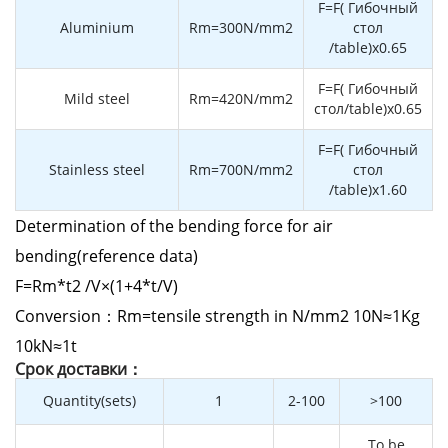
F=F( Гибочный
Aluminium
Rm=300N/mm2
стол
/table)x0.65
F=F( Гибочный
Mild steel
Rm=420N/mm2
стол/table)x0.65
F=F( Гибочный
Stainless steel
Rm=700N/mm2
стол
/table)x1.60
Determination of the bending force for air
bending(reference data)
F=Rm*t2 /V×(1+4*t/V)
Conversion：Rm=tensile strength in N/mm2 10N≈1Kg
10kN≈1t
Cрок доставки：
Quantity(sets)
1
2-100
>100
To be