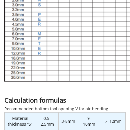
Calculation formulas
Recommended bottom tool opening V for air bending
Material
0.5-
9-
3-8mm
＞ 12mm
thickness “S”
2.5mm
10mm