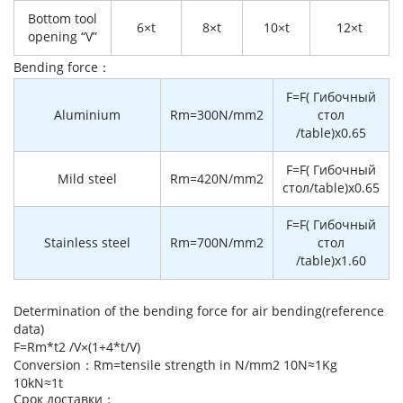
Bottom tool
6×t
8×t
10×t
12×t
opening “V”
Bending force：
F=F( Гибочный
Aluminium
Rm=300N/mm2
стол
/table)x0.65
F=F( Гибочный
Mild steel
Rm=420N/mm2
стол/table)x0.65
F=F( Гибочный
Stainless steel
Rm=700N/mm2
стол
/table)x1.60
Determination of the bending force for air bending(reference
data)
F=Rm*t2 /V×(1+4*t/V)
Conversion：Rm=tensile strength in N/mm2 10N≈1Kg
10kN≈1t
Cрок доставки：