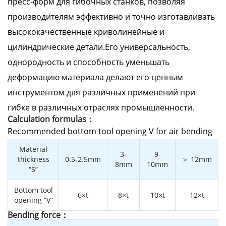
пресс-форм для гибочных станков, позволяя
производителям эффективно и точно изготавливать
высококачественные криволинейные и
цилиндрические детали.Его универсальность,
однородность и способность уменьшать
деформацию материала делают его ценным
инструментом для различных применений при
гибке в различных отраслях промышленности.
Calculation formulas：
Recommended bottom tool opening V for air bending
Material
3-
9-
thickness
0.5-2.5mm
＞ 12mm
8mm
10mm
“S”
Bottom tool
6×t
8×t
10×t
12×t
opening “V”
Bending force：