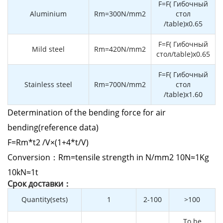
F=F( Гибочный
Aluminium
Rm=300N/mm2
стол
/table)x0.65
F=F( Гибочный
Mild steel
Rm=420N/mm2
стол/table)x0.65
F=F( Гибочный
Stainless steel
Rm=700N/mm2
стол
/table)x1.60
Determination of the bending force for air
bending(reference data)
F=Rm*t2 /V×(1+4*t/V)
Conversion：Rm=tensile strength in N/mm2 10N≈1Kg
10kN≈1t
Cрок доставки：
Quantity(sets)
1
2-100
>100
To be