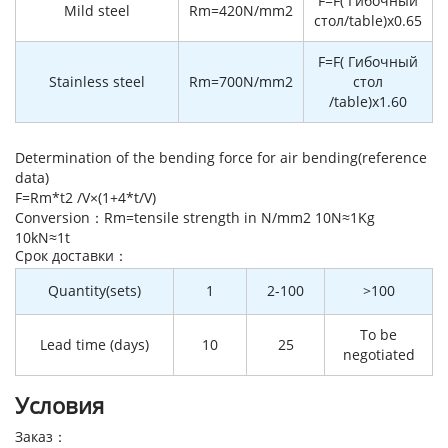
F=F( Гибочный
Mild steel
Rm=420N/mm2
стол/table)x0.65
F=F( Гибочный
Stainless steel
Rm=700N/mm2
стол
/table)x1.60
Determination of the bending force for air bending(reference
data)
F=Rm*t2 /V×(1+4*t/V)
Conversion：Rm=tensile strength in N/mm2 10N≈1Kg
10kN≈1t
Cрок доставки：
Quantity(sets)
1
2-100
>100
To be
Lead time (days)
10
25
negotiated
Условия
Заказ：