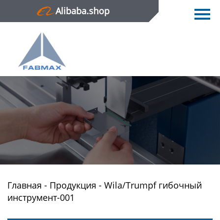
Alibaba.shop
Главная
Продукция
Новости
О нас
Контактная информация
Главная
-
Продукция
-
Wila/Trumpf гибочный
инструмент-001