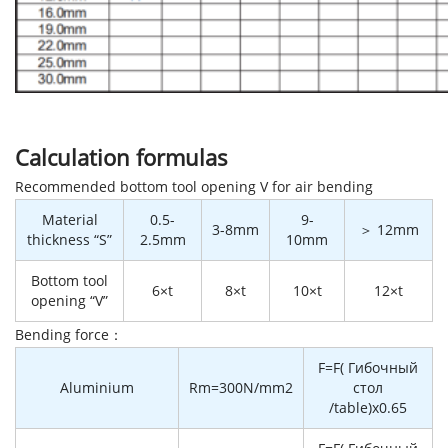
Calculation formulas
Recommended bottom tool opening V for air bending
Material
0.5-
9-
3-8mm
＞ 12mm
thickness “S”
2.5mm
10mm
Bottom tool
6×t
8×t
10×t
12×t
opening “V”
Bending force：
F=F( Гибочный
Aluminium
Rm=300N/mm2
стол
/table)x0.65