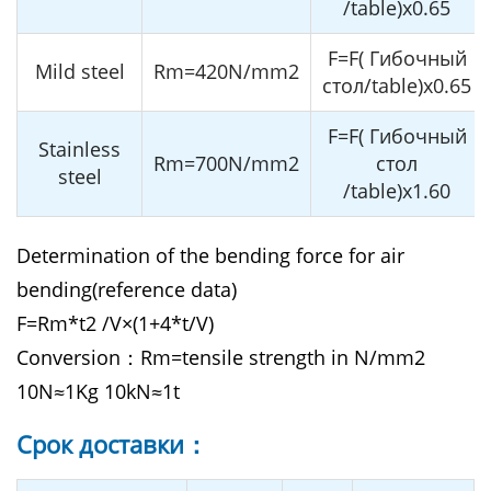
/table)x0.65
F=F( Гибочный
Mild steel
Rm=420N/mm2
стол/table)x0.65
F=F( Гибочный
Stainless
Rm=700N/mm2
стол
steel
/table)x1.60
Determination of the bending force for air
bending(reference data)
F=Rm*t2 /V×(1+4*t/V)
Conversion：Rm=tensile strength in N/mm2
10N≈1Kg 10kN≈1t
Cрок доставки：