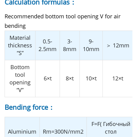
Calculation formulas：
Recommended bottom tool opening V for air
bending
Material
0.5-
3-
9-
thickness
＞ 12mm
2.5mm
8mm
10mm
“S”
Bottom
tool
6×t
8×t
10×t
12×t
opening
“V”
Bending force：
F=F( Гибочный
Aluminium
Rm=300N/mm2
стол